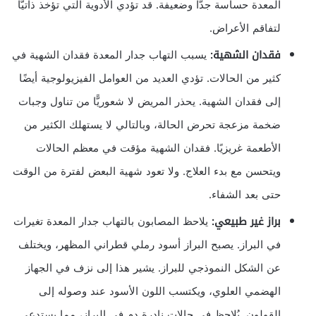
المعدة حساسة جدًّا وضعيفة. قد تؤدي الأدوية التي تؤخذ ذاتيًّا
لتفاقم الأعراض.
فقدان الشهية:
يسبب التهاب جدار المعدة فقدان الشهية في
كثير من الحالات. تؤدي العديد من العوامل الفيزيولوجية أيضًا
إلى فقدان الشهية. يحذر المريض لا شعوريًّا من تناول وجبات
ضخمة مزعجة تحرض الحالة، وبالتالي لا يستهلك الكثير من
الأطعمة غريزيًا. فقدان الشهية مؤقت في معظم الحالات
ويتحسن مع بدء العلاج. ولا تعود شهية البعض لفترة من الوقت
حتى بعد الشفاء.
براز غير طبيعي:
يلاحظ المصابون بالتهاب جدار المعدة تغيرات
في البراز. يصبح البراز أسود رملي قطراني المظهر، ويختلف
عن الشكل النموذجي للبراز. يشير هذا إلى نزف في الجهاز
الهضمي العلوي، ويكتسب اللون الأسود عند وصوله إلى
القولون. يُلاحظ في حالات نادرة دم في البراز، مما يستدعي