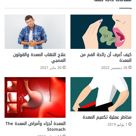
ن
C
y
p
r
o
h
e
p
كيف أعرف أن رائحة الفم من
علاج التهاب المعدة والقولون
t
المعدة
العصبي
a
26 ديسمبر 2022
30 يناير 2021
d
i
n
e
مخاطر عملية تكميم المعدة
المعدة أجزاء وأمراض المعدة The
1 يوليو 2019
Stomach