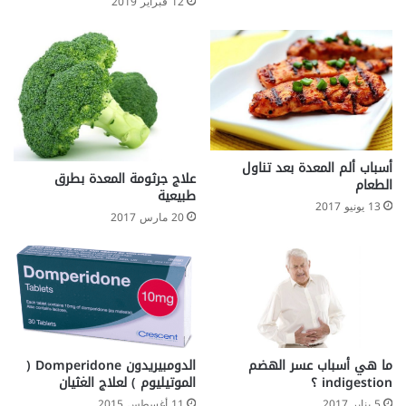
12 فبراير 2019
أسباب ألم المعدة بعد تناول
علاج جرثومة المعدة بطرق
الطعام
طبيعية
13 يونيو 2017
20 مارس 2017
ما هي أسباب عسر الهضم
الدومبيريدون Domperidone (
indigestion ؟
الموتيليوم ) لعلاج الغثيان
5 يناير 2017
11 أغسطس 2015