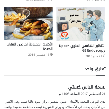
‫الأكلات الممنوعة لمرضى التهاب
التنظير الهضمي العلوي Upper
GI Endoscopy
16 ديسمبر 2014
21 مايو 2015
تعليق واحد
ي
بسمة الياس خستي
:
ق
21 أغسطس 2017 الساعة 11:03 م
و
لدي الم في المعدة والأمعاء ، ضيق التنفس ،براز أسود غالبا صلب وفي الكثير
ل
من الأحيان يحدث لي الأمساك، ودورتي الشهرية ليست منتظمة ،ضعيفة واتعب