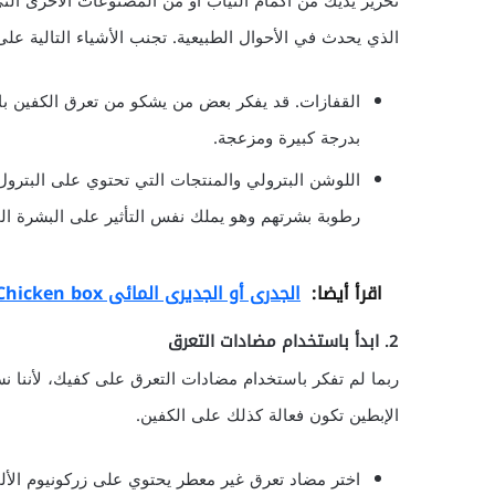
تحرير يديك من أكمام الثياب أو من المصنوعات الأخرى الت
الذي يحدث في الأحوال الطبيعية. تجنب الأشياء التالية على
القفازات. قد يفكر بعض من يشكو من تعرق الكفين بارت
بدرجة كبيرة ومزعجة.
اللوشن البترولي والمنتجات التي تحتوي على البترو
رطوبة بشرتهم وهو يملك نفس التأثير على البشرة ال
اقرأ أيضا:
الجدرى أو الجديرى المائى Chicken box
2. ابدأ باستخدام مضادات التعرق
ربما لم تفكر باستخدام مضادات التعرق على كفيك، لأننا نست
الإبطين تكون فعالة كذلك على الكفين.
اختر مضاد تعرق غير معطر يحتوي على زركونيوم الألم