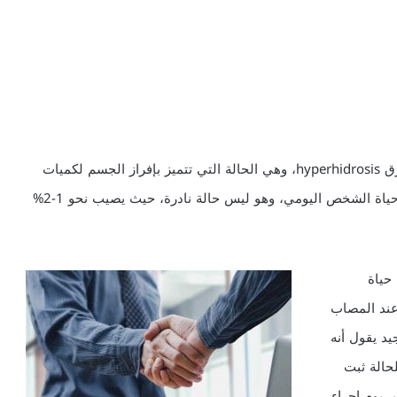
تعرق الكفين هي الحالة الأكثر شيوعا بين حالات فرط التعرّق hyperhidrosis، وهي الحالة التي تتميز بإفراز الجسم لكميات
كبيرة من العرق. تعرق الكفين اضطراب يؤثر على أسلوب حياة الشخص اليومي، وهو ليس حالة نادرة، حيث يصيب نحو 1-2%
حياة
 عند المصاب
يد يقول أنه
لحالة ثبت
 يوم إجراء