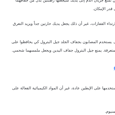
ي تمنع جريان الدم إلى يديك سيجعلها رطبتين بدل من جفافهما
 قدر الإمكان.
داء القفازات، غير أن ذلك يجعل يديك حارتين جداً ويزيد التعرق
ل. يستخدم المصابون بجفاف الجلد جيل البترول كي يحافظوا على
متعرقة. يمنع جيل البترول جفاف اليدين ويجعل ملمسهما شحمي.
خدمها على الإبطين عادة، غير أن المواد الكيميائية الفعالة على
نيوم.