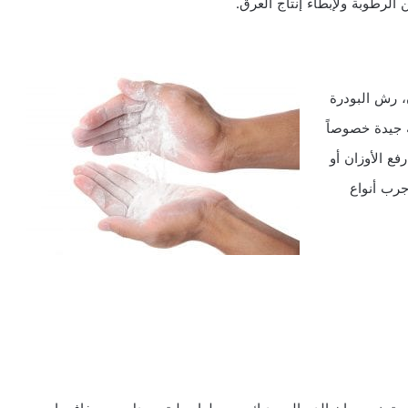
الرطوبة ولإبطاء إنتاج العرق.
، رش البودرة
 جيدة خصوصاً
فع الأوزان أو
جرب أنواع