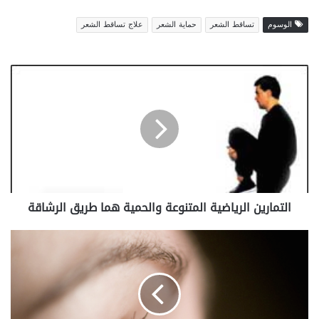
الوسوم
تساقط الشعر
حماية الشعر
علاج تساقط الشعر
ا
ل
ت
م
ا
ر
ي
ن
ا
التمارين الرياضية المتنوعة والحمية هما طريق الرشاقة
ل
ر
ي
ح
ا
م
ض
ا
ي
ي
ة
ة
ا
ا