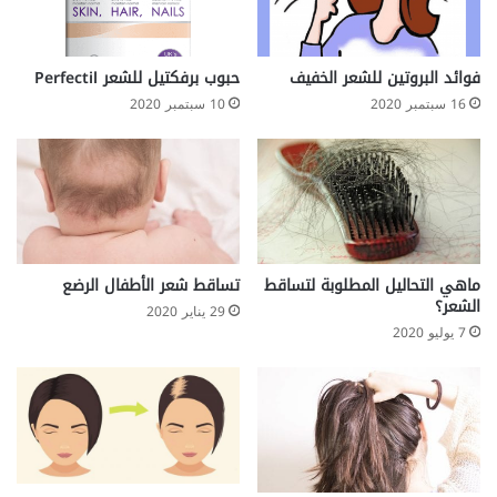
ا
ر
ل
ي
ر
ا
ش
ا
فوائد البروتين للشعر الخفيف
حبوب برفكتيل للشعر Perfectil
ا
ل
16 سبتمبر 2020
10 سبتمبر 2020
ق
ض
ة
ا
ر
ة
ماهي التحاليل المطلوبة لتساقط
تساقط شعر الأطفال الرضع
الشعر؟
29 يناير 2020
7 يوليو 2020