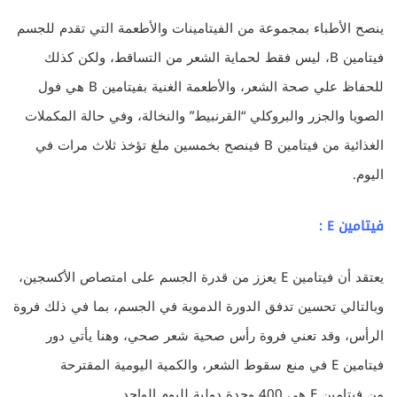
ينصح الأطباء بمجموعة من الفيتامينات والأطعمة التي تقدم للجسم
فيتامين B، ليس فقط لحماية الشعر من التساقط، ولكن كذلك
للحفاظ علي صحة الشعر، والأطعمة الغنية بفيتامين B هي فول
الصويا والجزر والبروكلي “القرنبيط” والنخالة، وفي حالة المكملات
الغذائية من فيتامين B فينصح بخمسين ملغ تؤخذ ثلاث مرات في
اليوم.
فيتامين E :
يعتقد أن فيتامين E يعزز من قدرة الجسم على امتصاص الأكسجين،
وبالتالي تحسين تدفق الدورة الدموية في الجسم، بما في ذلك فروة
الرأس، وقد تعني فروة رأس صحية شعر صحي، وهنا يأتي دور
فيتامين E في منع سقوط الشعر، والكمية اليومية المقترحة
من فيتامين E هي 400 وحدة دولية لليوم الواحد.