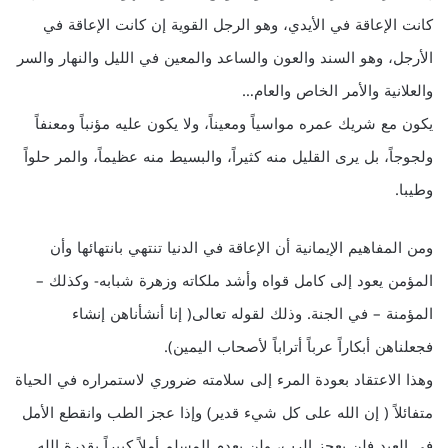
كانت الإعاقة في الأيدي، وهو الرجل القوية إن كانت الإعاقة في
الأرجل، وهو السند والعون والساعد والمعين في الليل والنهار والسر
والعلانية والأمر الخاص والعام…
يكون مع شريك عمره مواسياً ومعيناً، ولا يكون عليه مؤنباً ومعنفاً
ولجوجاً، بل يرى القليل منه كثيراً، والبسيط منه عظيماً، والمر حلواً
وطيبا.
ومن المفاهيم الإيمانية أن الإعاقة في الدنيا تنتهي بانتهائها وأن
المؤمن يعود إلى كامل قواه وأشد ملكاته وزهرة شبابه- وكذلك –
المؤمنة – في الجنة. وذلك لقوله تعالى( إنا أنشأناهن إنشاء
فجعلناهن أبكاراً عرباً أتراباً لأصحاب اليمين).
وهذا الاعتقاد بعودة المرء إلى سلامته ضروري لاستمراره في الحياة
متفائلاً ( إن الله على كل شيء قدير) وإذا عجز الطب وانقطع الأمل
في العبد فلن يعجز الرب، ولن يعدم المسلم أملاً كبيراً بقدرة الله