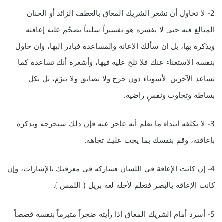
2- لا تحاول أن تشعر الشريك المعاق بالعطف الزائد أو الحنان
المبالغ فيه حتى لا يفسره هو تفسيراً سلبياً يضخّم عليه إعاقته
ويذكره بها، بل إن سألك الإعانة والمساعدة فبادر إليها، وإن حاول
بنفسه الاستغناء عنك فلا تلح عليه فيها، وأشعره أنك تساعده كما
تساعد الآخرين الأسوياء دون حرج ولا تضايق ولا تبرّم، بل بكل
بساطة وتجاوب ونفسٍ راضية.
3- لا تكلفه ابتداء ما تعلم أنه عاجز عنه فإن ذلك سيحرجه ويذكره
بإعاقته، وقم بنفسك بما يجب عليك تجاهه.
4- إن كانت الإعاقة في اللسان فشاركه في معرفتك بالإشارات، وإن
كانت الإعاقة بالبصر فتعلم لأجله لغة بريل ( اللمس ).
5- أسرد أمام الشريك المعاق إذا رأيته ضجراً متبرماً بنفسه قصصاً