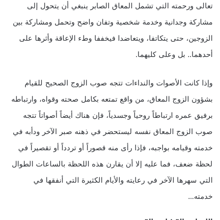
تعالى ورحمته التي تشمل المعاق الصابر ينبغي أن يتحول إلى
مشاركة وجدانية وخدمة شخصية وتفان واضح وتحمل ومشاركة بين
الزوجين، حتى يتكاتفا، ويتعاضدا فيخففا وطء الإعاقة وأثرها على
أحدهما.. بل وعلى كليهما.
وإذا كانت الأصوات والنداءات تتجه صوب الزوج الصحيح للقيام
بشؤون الزوج المعاق، من واقع تمتعه بكامل صحته وقواه، وارتباطه
برفيق عمره ارتباطاً روحياً وجسدياً، فإن هناك أيضاً أصواتاً تتجه
صوب الزوج المعاق نفسه ليستحضر في ذهنه صبر الآخر ودأبه في
خدمته وقيامه بواجبه، فإذا رأى منه قصوراً أو تردداً أو تقصيراً في
لحظة ضعف، فما عليه إلا أن يقارن هذه اللحظة بالساعات الطوال
التي سهرها الآخر في رعايته والأيام الكثيرة التي أنفقها في
خدمته…