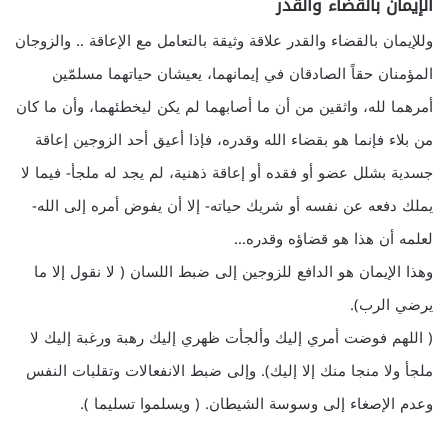
الإيمان بالقضاء والقدر
وللإيمان بالقضاء والقدر علاقة وثيقة بالتعامل مع الإعاقة .. والزوجان
المؤمنان حقاً الصادقان في إيمانهما، يعيشان حياتهما مسلمّين
أمرهما لله، واثقين من أن ما أصابهما لم يكن ليخطئهما، وأن ما كان
من بلاء فإنما هو بقضاء الله وقدره، فإذا أعيق أحد الزوجين إعاقة
جسدية بشلل عضو أو فقده أو إعاقة ذهنية، لم يجد له ملجأ- فيما لا
يملك دفعه عن نفسه أو شريك حياته- إلا أن يفوض أمره إلى الله-
لعلمه أن هذا هو قضاؤه وقدره…
وهذا الإيمان هو الدافع للزوجين إلى ضبط اللسان ( لا نقول إلا ما
يرضي الرب).
( اللهم فوضت أمري إليك وألجأت ظهري إليك رهبة ورغبة إليك لا
ملجأ ولا منجا منك إلا إليك). وإلى ضبط الانفعالات وتقلبات النفس
وعدم الإصغاء إلى وسوسة الشيطان. ( ويسلموا تسليما ).