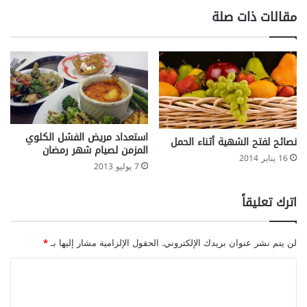
ل
ا
مقالات ذات صلة
ب
ل
س
ل
ر
ب
ط
ع
ا
ض
ن
ا
ا
ل
ل
أ
استعداد مريض الفشل الكلوي
ب
ط
نصائح لفتح الشهية أثناء الحمل
المزمن لصيام شهر رمضان
ر
ع
16 يناير 2014
و
م
7 يوليو 2013
س
ة
ت
اترك تعليقاً
ا
ت
لن يتم نشر عنوان بريدك الإلكتروني.
الحقول الإلزامية مشار إليها بـ
*
ا
ل