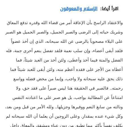
اقرأ أيضا:
الإسلام والمعوقون
والاعتقاد الراسخ بأن الإعاقة أمر من قضاء الله وقدره تدفع المعاق
وشريك حياته إلى الرضى والصبر الجميل، والصبر الجميل هو الصبر
على البلاء مصحوباً بالرضى عن الله سبحانه، الذي إن أخذ عضواً
فلقد أبقى أعضاء، وإن سلب نعمة فلقد تفضل بنعم أخرى جمة، فله
الفضل والمنة فيما أخذ وأعطى، ولئن أخذ من العبد شيئاً، فما
أعطاه من الأجر على فقده أعظم منه، ولئن أبقى للعبد شيئاً فما
ذلك بحق عليه سبحانه ولا واجب، وإنما من محض فضله وواسع
رحمته.. فالصبر في الحقيقة هنا ليس صبراً على فقد حق، ولا
امتناعاً عن المطالبة بواجب، بل هو صبر على ما اعتادته النفس
ونالته من سابغ النعم ووفيرها وجزيلها.. ولله الأمر من قبل ومن بعد،
وكل شيء عنده بمقدار. وعلى الزوجين أن يعلما أن الله سبحانه لم
يكلف نفساً بأكثر مما تطيق من دون عناء ومشقة، والمعاق داخل