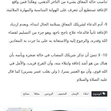
تناسب حالة المعاق بشيء من التأخر الذهني، وهكذا فمن واقع
الإعاقة تستطيع أن تتعرف على الهواية المناسبة والمهارة الملائمة.
9- أدم الدعاء لشريكك المعاق بسلامة الحال ابتداء، وبعدم ازدياد
الإعاقة ثانياً فالدعاء علاج ناجح ناجع، وهو جزء من التسليم لقضاء
الله وقدره، والرجوع إليه والاستعانة به على ما جرت به المقادير.
10- لا تنسَ أن تذكر شريكك المصاب في حالة ضجره ويأسه بأن
هناك من هو أشد إعاقة وابتلاء منه، وأن الفرج قريب، والأمل في
الله قوي، وأن مع العسر يسرا، ( ولن يغلب عسر يسرين) كما قال
عليه الصلاة والسلام
الوسوم
ابتلاء
الإيمان
التخفيف
الزوجين
معاقا
نصائح
5