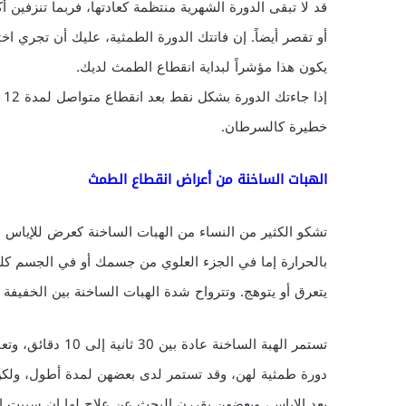
قد لا تبقى الدورة الشهرية منتظمة كعادتها، فربما تنزفين 
أو تقصر أيضاً. إن فاتتك الدورة الطمثية، عليك أن تجري اخت
يكون هذا مؤشراً لبداية انقطاع الطمث لديك.
إذ
خطيرة كالسرطان.
الهبات الساخنة من أعراض انقطاع الطمث
تشكو الكثير من النساء من الهبات الساخنة كعرض للإياس 
بالحرارة إما في الجزء العلوي من جسمك أو في الجسم ك
يتعرق أو يتوهج. وتترواح شدة الهبات الساخنة بين الخفيفة 
تستمر الهبة الساخن
دورة طمثية لهن، وقد تستمر لدى بعضهن لمدة أطول، ولكن
بعد الإياس، وبعضهن يقررن البحث عن علاج لها إن سببت إزعا