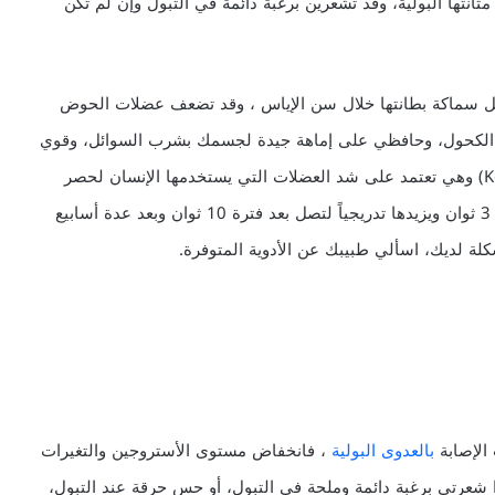
انتها البولية، وقد تشعرين برغبة دائمة في التبول وإن لم تكن
تقل سماكة بطانتها خلال سن الإياس ، وقد تضعف عضلات الحوض
الكحول، وحافظي على إماهة جيدة لجسمك بشرب السوائل، وقوي
عضلات الحوض لديك بإجراء تمارين كيجل (Kegel exercises) وهي تعتمد على شد العضلات التي يستخدمها الإنسان لحصر
البول والبراز أسفل الحوض لمدة 3 ثوان ثم استرخاء لمدة 3 ثوان ويزيدها تدريجياً لتصل بعد فترة 10 ثوان وبعد عدة أسابيع
ة لديك، اسألي طبيبك عن الأدوية المتوفرة.
الإصابة
بالعدوى البولية
، فانخفاض مستوى الأستروجين والتغيرات
ا شعرتي برغبة دائمة وملحة في التبول، أو حس حرقة عند التبول،