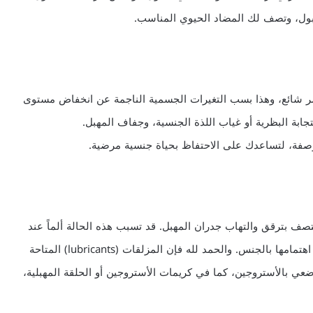
بول، وتصف لك المضاد الحيوي المناسب.
ر شائع، وهذا بسب التغيرات الجسمية الناجمة عن انخفاض مستوى
جابة البظرية أو غياب اللذة الجنسية، وجفاف المهبل.
 وصفة، لتساعدك على الاحتفاظ بحياة جنسية مرضية.
صف بترقق والتهاب جدران المهبل. قد تسبب هذه الحالة ألماً عند
الجماع لدى المرأة، مما يؤدي في نهاية المطاف إلى نقص اهتمامها بالجنس. والحمد لله فإن المزلقات (lubricants) المتاحة
ضعي بالأستروجين، كما في كريمات الأستروجين أو الحلقة المهبلية،