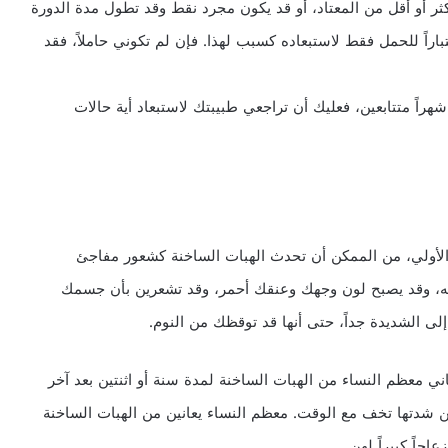
أكثر أو أقل من المعتاد، أو قد يكون مجرد نقط وقد تطول مدة الدورة
باراً للحمل فقط لاستبعاده كسبب لهذا. فإن لم تكوني حاملاً، فقد
ا جاءتك الدورة بشكل نقط بعد انقطاع متواصل لمدة 12 شهراً متتابعين، فعليك أن تراجعي طبيبتك لاستبعاد أية حالات
الأولي، من الممكن أن تحدث الهبات الساخنة كشعور مفاجئ
له، وقد يصبح لون وجهك وعنقك أحمر، وقد تشعرين بأن جسمك
إلى الشديدة جداً، حتى أنها قد توقظك من النوم.
ة عادة بين 30 ثانية إلى 10 دقائق، وتعاني معظم النساء من الهبات الساخنة لمدة سنة أو اثنتين بعد آخر
 شدتها تخف مع الوقت. معظم النساء يعانين من الهبات الساخنة
جاً كبيراً لهن.