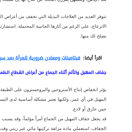
تتوفر العديد من العلاجات البديلة التي تخفف من أعراض ال
الانزعاج، على الرغم من آثارها الجانبية المحتملة. استشا
يصلح لك منها.
اقرأ أيضا:
فيتامينات ومعادن ضرورية للمرأة بعد سن 
جفاف المهبل والألم أثناء الجماع من أعراض انقطاع الطم
يؤثر انخفاض إنتاج الأستروجين والبروجسترون على الطبقة 
المهبل في أي عمر، ولكنها تعتبر مشكلة أساسية لدى الن
حس حارق أو لاذع.
قد يجعل جفاف المهبل من الجماع أمراً مؤلماً، وقد يسبب نز
الجفاف، استعملي مادة مزلقة تركيبها مائي غير زيتي وقت ا