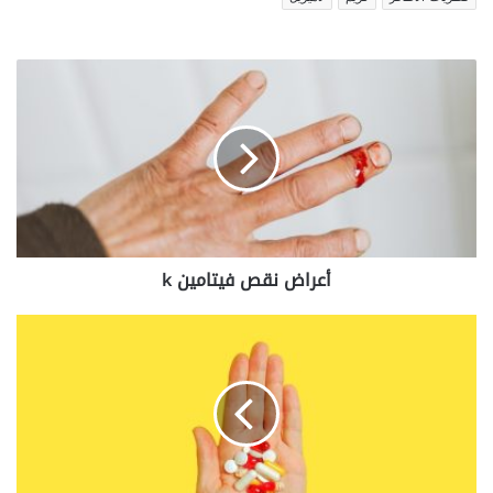
أعراض
نقص
فيتامين
k
أعراض نقص فيتامين k
أضرار
حبوب
برفكتيل