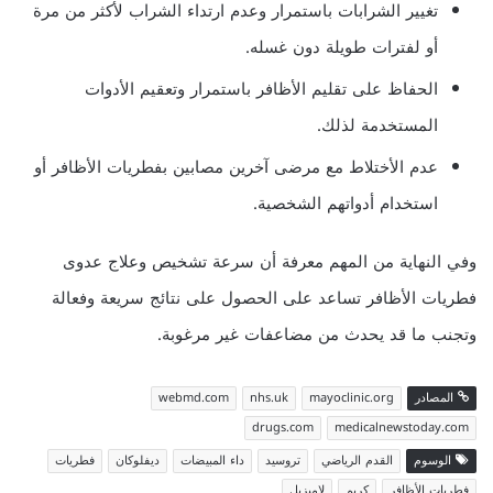
تغيير الشرابات باستمرار وعدم ارتداء الشراب لأكثر من مرة
أو لفترات طويلة دون غسله.
الحفاظ على تقليم الأظافر باستمرار وتعقيم الأدوات
المستخدمة لذلك.
عدم الأختلاط مع مرضى آخرين مصابين بفطريات الأظافر أو
استخدام أدواتهم الشخصية.
وفي النهاية من المهم معرفة أن سرعة تشخيص وعلاج عدوى
فطريات الأظافر تساعد على الحصول على نتائج سريعة وفعالة
وتجنب ما قد يحدث من مضاعفات غير مرغوبة.
المصادر
mayoclinic.org
nhs.uk
webmd.com
drugs.com
medicalnewstoday.com
الوسوم
القدم الرياضي
تروسيد
داء المبيضات
ديفلوكان
فطريات
فطريات الأظافر
كريم
لاميزيل