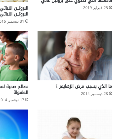
الأطعمة التي تحتوي على بروتين عالي
z
البروتين النبات
25 فبراير 2019
h
البروتين النباتي
e
31 ديسمبر 2016
i
m
e
r
ما الذي يسبب مرض الزهايمر ؟
نصائح صحية لمك
الطفولة
28 ديسمبر 2014
17 نوفمبر 2014