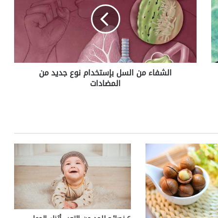
ش
ف
ا
ء
م
ن
ا
الشفاء من السل بإستخدام نوع جديد من
ل
المضادات
س
ل
ب
إ
س
ت
خ
د
ا
م
ن
و
ع
ج