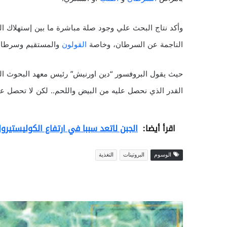
وأكد نتاج البحث علي وجود صلة مباشرة ما بين إستهلاك ال
الناجمة عن السرطان، وخاصة
القولون
والمستقيم وسرطان 
حيث يقول البروفسور “دين اورنيش” رئيس معهد البحوث الط
القدر الذي نحصل عليه من البيض واللحم.. لكن لا تحصل على 
اقرأ أيضا:
الجبن لاتعد سببا في ارتفاع الكوليستيرو
الوسوم
البروتينات
التغذية
ا
ل