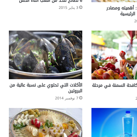
6 نصائح للحد من التعب أثناء الحمل
د
ي: أهميته ومصادر
3 يناير 2015
ي
 الرئيسية
د
م
ن
ا
ل
م
ض
ا
د
ا
ت
الأكلات التي تحتوي على نسبة عالية من
افحة السمنة في مرحلة
البروتين
7 نوفمبر 2014