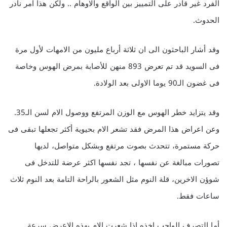
الفرد غير قادر على التمييز بين الواقع والاوهام .. ولكن هذا امر نادر
الحدوث.
وقد أشار الباحثون الى ان ثلاثة أرباع مليون من الامهات لأول مرة
فى السويد قد تم تعرض 893 منهن للأصابة بمرض الهوس وخاصة
فى غضون الـ90 يوما الاولى بعد الولادة.
وقد يتزايد خطر الهوس مع الوزن المرتفع ووصول الام لسن الـ35.
وعن اعراض هذا المرض فقد تشعر الام بحيوية أكثر تجعلها تبقى فى
حركة مستمرة، تتحدث بصوت مرتفع وبشكل متواصل، لديها
تصورات مبالغة عن نفسها ، تجد نفسها اكثر عرضة للتدخل فى
شوؤن الاخرين، قلة النوم مثل الشعور بالراحة التامة بعد النوم ثلاث
ساعات فقط.
أما التصرف الواجب اخذه اذا شعرت الام بهذه الاعرض سرعة