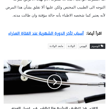
التوجه الى الطبيب المختص ولكن عليها ألا تقلق بشأن هذا المرض
لأنه يعتبر كما شخصه الاطباء بأنه حالة مؤقتة وان طالت مدته.
اقرأ أيضا:
أسباب تأخر الدورة الشهرية عند الفتاة العذراء
الوسوم
الهوس
الولادة
مابعد الولادة
ا
ت
ق
ن
ى
ف
ن
ت
ن
اتقنى فن تنظيف البشرة ولا تبالغى فى غسل الوجه
ظ