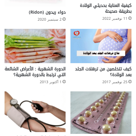
ل
ف
كيفية العناية بحديثي الولادة
ا
ل
بطريقة صحيحة
دواء ريدون (Ridon)
ل
م
11 نوفمبر 2022
2 سبتمبر 2020
و
ن
ج
أ
ه
م
ه
كيف تتخلصين من ترهلات الجلد
الدورة الشهرية : الأعراض الشائعة
بعد الولادة؟
التي ترتبط بالدورة الشهرية؟
25 نوفمبر 2017
1 أكتوبر 2013