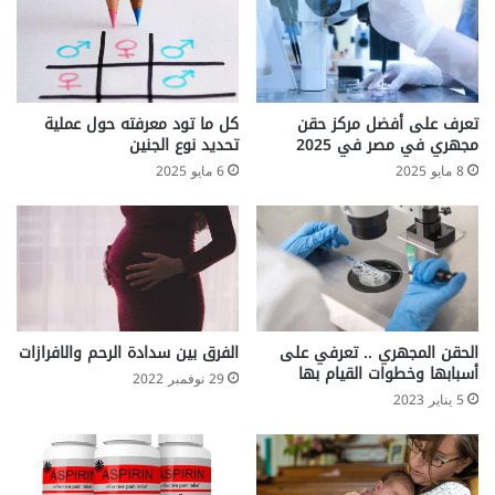
ا
د
ل
م
م
ل
ه
م
ب
ر
ل
تعرف على أفضل مركز حقن
كل ما تود معرفته حول عملية
ض
ى
مجهري في مصر في 2025
تحديد نوع الجنين
ى
ا
8 مايو 2025
6 مايو 2025
ا
ل
ل
ك
س
ث
ك
ي
ر
ف
ي
الحقن المجهري .. تعرفي على
الفرق بين سدادة الرحم والافرازات
أسبابها وخطوات القيام بها
29 نوفمبر 2022
5 يناير 2023