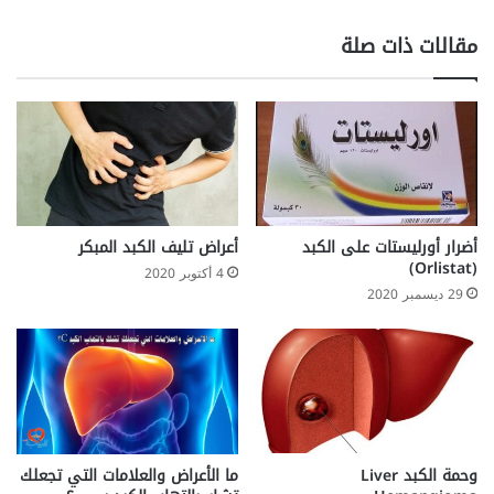
:
ه
ا
ش
مقالات ذات صلة
ل
ا
أ
ش
س
ة
ب
ا
ا
ل
ب
ع
و
ظ
ا
ا
ل
م
أضرار أورليستات على الكبد
أعراض تليف الكبد المبكر
ع
O
(Orlistat)
4 أكتوبر 2020
ل
s
29 ديسمبر 2020
ا
t
ج
e
o
p
o
r
o
s
ما الأعراض والعلامات التي تجعلك
وحمة الكبد Liver