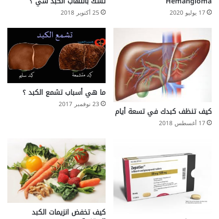
i
تشك بالتهاب الكبد سي ؟
Hemangioma
s
25 أكتوبر 2018
17 يوليو 2020
ا
ل
أ
س
ب
ا
ب
ما هي أسباب تشمع الكبد ؟
و
ا
23 نوفمبر 2017
كيف تنظف كبدك في تسعة أيام
ل
ع
17 أغسطس 2018
ل
ا
ج
كيف تخفض انزيمات الكبد