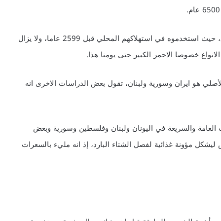
كما عرفه السومريون كما تشير الالواح الحجرية في العراق، حيث استخدموه في استهلاكهم المحلي قبل 2599 عاما، ولا يزال
لانواع خصوصا الاحمر الكبير حتى يومنا هذا.
أصلي هو ايران وسورية ولبنان، تقول بعض الدراسات الاخرى انه
ت العامة والسريعة في اليونان ولبنان وفلسطين وسورية وبعض
يشكل مؤونة غذائية لفصل الشتاء البارد، إذ انه مليء بالسعرات