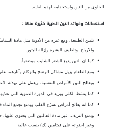
الحلوى من التين واستخدامه لهذه الغاية.
استعمالات وفوائد التين الطبية كثيرة منها :
تليين الطبيعة، ومع غيره من الأدوية مثل مادة السنامك
والارياح، وتلطيف البشرة وإزالة البثور.
كما ان التين يدبغ الشعر الشايب موضعياً.
ومع الطعام يزيل مشاكل الرشح والزكام وآثارهما على
ويعالج التين الأمراض النفسية، ويعمل على تهدئة الأع
كما ينشط الكلى ويزيد في الدورة الدموية التي تغذيها 
كما انه يعالج أمراض تسرّع القلب ويمنع تجمع الماء 
ويمنع النزيف، عبر مادة الفالتين التي يحتوي عليها
وعبر احتوائه على فيتامين (ك) بنسب عالية.