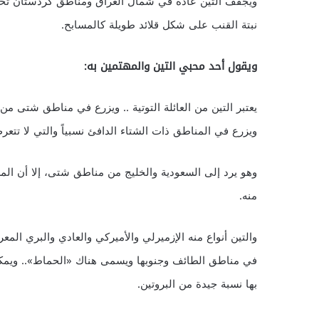
ويجفف التين عادة في شمال العراق ومناطق كردستان تح
نبتة القنب على شكل قلائد طويلة كالمسابح.
ويقول أحد محبي التين والمهتمين به:
يعتبر التين من العائلة التوتية .. ويزرع في مناطق شتى من
ويزرع في المناطق ذات الشتاء الدافئ نسبياً والتي لا تتع
وهو يرد إلى السعودية والخليج من مناطق شتى، إلا أن الم
منه.
والتين أنواع منه الإزميرلي والأميركي والعادي والبري المع
في مناطق الطائف وجنوبها ويسمى هناك «الحماط».. ويمكن 
بها نسبة جيدة من البروتين.