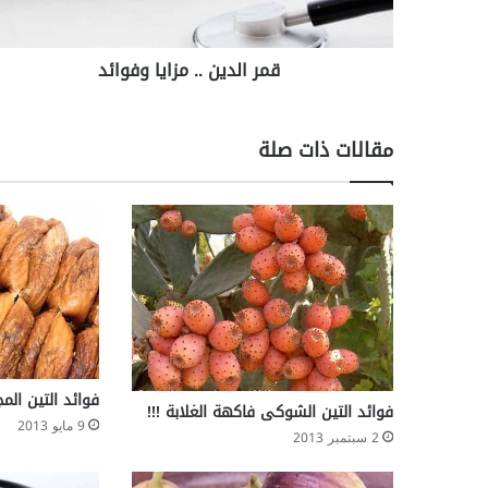
ي
ن
.
قمر الدين .. مزايا وفوائد
.
م
ز
ا
مقالات ذات صلة
ي
ا
و
ف
و
ا
ئ
د
فوائد التين الم
فوائد التين الشوكى فاكهة الغلابة !!!
9 مايو 2013
2 سبتمبر 2013