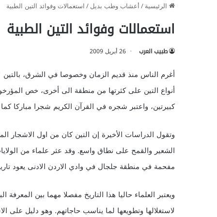
الرئيسية
/
أعشاب وطب بديل
/
استعمالات وفوائد التين الطبية
استعمالات وفوائد التين الطبية
طبيب العرب
26 أبريل 2009
أغرم الناس منذ قديم الزمان وخصوصا في الشرق، بالتين ل
أنواع التين على كثرتها من منطقة الى أخرى، خص المؤرخون
كبيرتين، واعتبر شجره في القرآن الكريم شجرا مباركا كما
وتقول الدراسات الأخيرة إن التين كان من اول الاشجار المث
مفحمة في منطقة جلجال في وادي الاردن الادنى يعود تاريخها الى اك
ويعتبر العلماء حاليا هذا التاريخ مفصلا مهما بين المعرفة 
لاستغلالها وتطويعها لما يناسب حاجاتهم. وهو دليل على الا