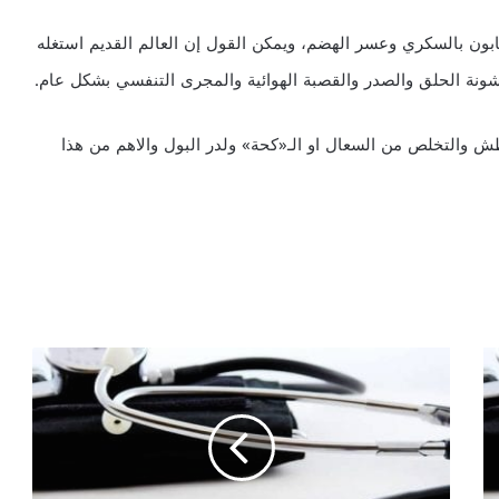
ابون بالسكري وعسر الهضم، ويمكن القول إن العالم القديم استغله
ونة الحلق والصدر والقصبة الهوائية والمجرى التنفسي بشكل عام.
طش والتخلص من السعال او الـ«كحة» ولدر البول والاهم من هذا
ز
ي
ت
ا
ل
ل