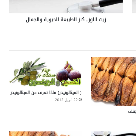
و
ز
.
زيت اللوز.. كنز الطبيعة للحيوية والجمال
.
ك
ن
ز
ا
ل
ط
ب
ي
ع
ة
ل
( الميثالونيدز) ماذا تعرف عن الميثالونيدز
ل
22 أبريل 2012
ح
ي
جفف
و
ي
ة
و