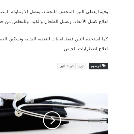
وفيما يعطى التين المجفف للنحفاء، يفضل الا يتناوله المص
لعلاج كسل الأمعاء، وغسل الطحال والكبد، وللتخلص من خش
كما استخدم التين فقط لغايات التغذية البدنية وتسكين الع
لعلاج اضطرابات الحيض.
الوسوم
التين
فوائد التين
ق
م
ر
ا
ل
د