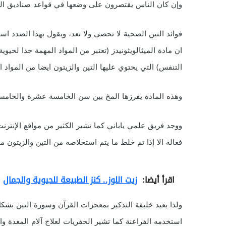
وإن كان الناس يقتصرون على وضعها في قواعد صناديق الفواك
فوائد التين الصحية لا تحصى ولا تعد، ويقول بهذا الصدد استا
ان مادة الميثالويثونيدز (تعتبر من المواد المهمة جدا لح
التنفس) التي يحتوي عليها التين والزيتون ايضا من المواد
وهذه المادة يفرزها المخ بين سن الخامسة عشرة والخامسة و
ووجد فريق علمي ياباني كما تشير الكثير من مواقع الإنترنت
فعالة الا إذا تم خلط ما يتم استخلاصه من التين والزيتون م
اقرأ أيضا:
زيت اللوز.. كنز الطبيعة للحيوية والجمال
ولذا يعيد خليفة التذكير بمعجزات القرآن وسورة التين بشكل 
استخدمه الفراعنة كما تشير الحفريات لعلاج آلام المعدة وال