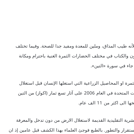
أنه طيب المذاق، وملين للمعدة ومفيد جدا للصحة. وفيما تختلف
 والكتاب في مختلف الحضارات الثمرة الغنية باحترام ومكانة
 جاء في سورة «التين».
مرة او المحاصيل الزراعية التي استغلها الإنسان قبل استغلال
الشعير والقمح على نطاق واسع. وقد عثر علماء من الولايات المتحدة في العام 2006 على آثار تسع ثمار (اكواز) من التين
ثر من 11 الف عام.
البشرية التقليدية القديمة لاستغلال الارض من دون تدخل والمعرفة
ستقرار والتطور. بالطبع فوجئ العلماء بهذا الكشف قبل عامين إذ ان