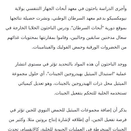
وأجرى الدراسة باحثون في معهد أبحاث الجهاز التنفسي بولاية
نيومكسيكو بدعم معهد السرطان الوطني، ونشرت حصيلة نتائجها
بموقع دورية “أبحاث السرطان”. ودرس الباحثون الخلايا الخارجة في
سعال مدخنين سابقين وحاليين، وقاموا بمقارنتها بمحتويات غذائهم
من الخضروات الورقية وحمض الفوليك والفيتامينات.
ووجد الباحثون أن هذه المواد بالتحديد تؤثر في مستوى انتشار
عملية “استبدال الميثيل بهيدروجين الجينات”، أي حلول مجموعة
الميثيل محل ذرات الهيدروجين بالجينات، وهو تعديل كيميائي
تستخدمه الخلية للتحكم بتفعيل الجينات.
يذكر أن إضافة مجموعات الميثيل للحمض النووي للجين تؤثر في
فرصة تفعيل الجين، أي إطلاقه لإشارة إنتاج بروتين مثلا. وكثير من
الجينات المنخرطة في العمليات الحيوية للخلية، كالانقسام، تحدث