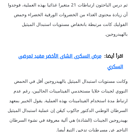
ثم درس الباحثون ارتباطات 21 متغيرا غذائيا بهذه العملية، فوجدوا
أن زيادة محتوى الغذاء من الخضروات الورقية الخضراء وحمض
الفوليك كانت مرتبطة بانخفاض مستويات استبدال الميثيل
بالهيدروجين.
اقرأ أيضا:
مرض السكرى الشاى الأخضر مفيد لمرضى
السكري
وكانت مستويات استبدال الميثيل بالهيدروجين أقل في الحمض
النووي لجينات خلايا مستخدمي الفيتامينات الحاليين، رغم عدم
ارتباط مدة استخدام الفيتامينات بهذه العملية. يقول الخبير بمعهد
السرطان الوطني الدكتور جاكوب كيغَن إن عملية استبدال الميثيل
بهيدروجين الجينات (الشاذة) هي آلية معروفة في نشوء السرطان
الناجم عن مسرطنات تدخين التبغ أيضا.