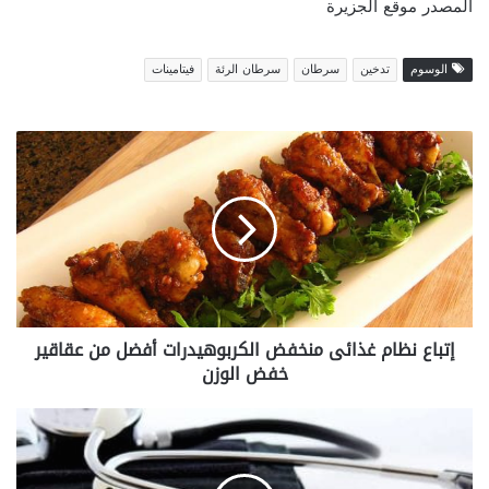
المصدر موقع الجزيرة
الوسوم
تدخين
سرطان
سرطان الرئة
فيتامينات
إ
ت
ب
ا
ع
ن
ظ
ا
م
إتباع نظام غذائى منخفض الكربوهيدرات أفضل من عقاقير
غ
خفض الوزن
ذ
ا
ئ
س
ى
ر
م
ط
ن
ا