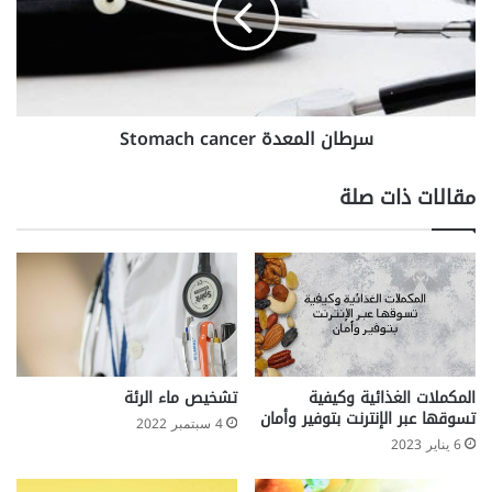
خ
ن
ف
ا
ض
ل
ا
م
ل
ع
ك
سرطان المعدة Stomach cancer
د
ر
ة
ب
S
مقالات ذات صلة
و
t
ه
o
ي
m
د
a
ر
c
ا
h
ت
c
أ
a
ف
n
المكملات الغذائية وكيفية
تشخيص ماء الرئة
ض
c
تسوقها عبر الإنترنت بتوفير وأمان
4 سبتمبر 2022
ل
e
6 يناير 2023
م
r
ن