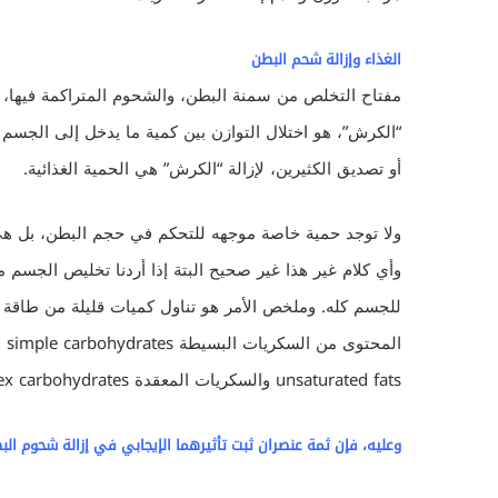
الغذاء وإزالة شحم البطن
مفتاح التخلص من سمنة البطن، والشحوم المتراكمة فيها
“الكرش”، هو اختلال التوازن بين كمية ما يدخل إلى الجسم 
أو تصديق الكثيرين، لإزالة “الكرش” هي الحمية الغذائية.
ولا توجد حمية خاصة موجهه للتحكم في حجم البطن، بل هي ا
وأي كلام غير هذا غير صحيح البتة إذا أردنا تخليص الجسم
للجسم كله. وملخص الأمر هو تناول كميات قليلة من طاقة ا
unsaturated fats والسكريات المعقدة complex carbohydrates محل الأنواع الضارة منهما.
وعليه، فإن ثمة عنصران ثبت تأثيرهما الإيجابي في إزالة شحوم الب