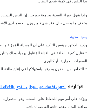
بدأ النقص في كمية شحم البطن.
ولذا يقول خبراء التغذية بجامعة جورجيا، إن الناس البدينين
بخلاف ما يحصل حال فقد شيء من وزن الجسم لدى الأشخاص 
وسيلة مجربة
ويُعيد الدكتور جينسن التأكيد على أن الوسيلة المُجرّبة والصادقة tried-and-true method لفقد شحوم 
* تقليل كمية الطاقة في الغذاء المُتناول يومياً، وذلك بتن
السعرات الحرارية، أو كالورى.
* التخلص من الدهون وحرقها باستهلاكها في إنتاج طاقة للم
اقرأ أيضا:
احمي نفسك من سرطان الثدي بالغذاء ا
ويؤكد على أمر مهم للحفاظ على الصحة، وهو استمرارية ا
مراقبة الوزن وعدم إتاحة الفرصة لزيادته.