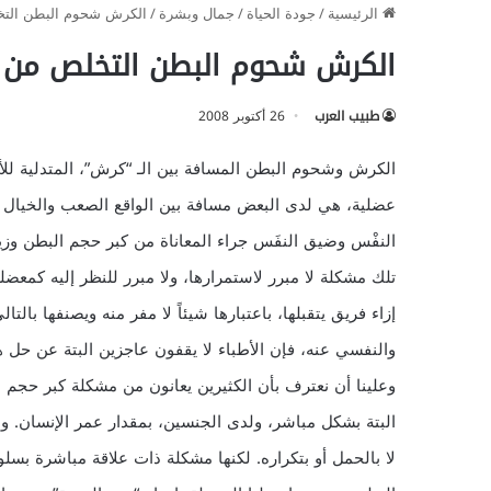
الرئيسية
/
جودة الحياة
/
جمال وبشرة
/
الكرش شحوم البطن التخل
الكرش شحوم البطن التخلص من ال
طبيب العرب
26 أكتوبر 2008
الكرش وشحوم البطن المسافة بين الـ “كرش”، المتدلية لل
عضلية، هي لدى البعض مسافة بين الواقع الصعب والخيال ا
النفْس وضيق النفَس جراء المعاناة من كبر حجم البطن وزيا
تلك مشكلة لا مبرر لاستمرارها، ولا مبرر للنظر إليه كمعضلة
إزاء فريق يتقبلها، باعتبارها شيئاً لا مفر منه ويصنفها بال
والنفسي عنه، فإن الأطباء لا يقفون عاجزين البتة عن حل ه
وعلينا أن نعترف بأن الكثيرين يعانون من مشكلة كبر حجم ال
البتة بشكل مباشر، ولدى الجنسين، بمقدار عمر الإنسان. 
لا بالحمل أو بتكراره. لكنها مشكلة ذات علاقة مباشرة بسل