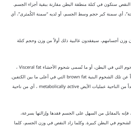
 النقص ستكون في كتلة منطقة البطن مقارنة ببقية أجزاء الجسم.
ة”، أي سمنة كبر حجم وسط الجسم، أو لديه “سمنة الكُمثرى”، أي
من الناس الذين يُنقصون وزن أجسامهم، سيفقدون غالبية ذلك أولاً من وزن وحجم كتلة
وقد يسأل البعض، لماذا؟ والجواب، ببساطة، أن نوعية الشحوم التي في البطن، أو ما تُسمى شحوم الأحشاء Visceral fat ،
تختلف عن شحوم ما تحت الجلد subcutaneous fat. وأيضاً عن تلك الشحوم البنية brown fat التي في أعلى ما بين الكتفين.
وتشير المصادر الطبية إلى أن شحوم البطن تُعتبر نشطة جداً من الناحية عمليات الأيض metabolically active ، أي من ناحية
، فإنه بالمقابل من السهل على الجسم فقدها وإزالتها بسرعة،
لشحوم في البطن كبيرة. وكلما زاد النقص في وزن الجسم، كلما