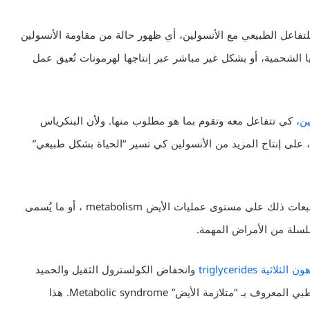
للتفاعل الطبيعي مع الأنسولين، أي ظهور حالة من مقاومة الأنسولين
 تلك الخلايا الشحمية، أو بشكل غير مباشر عبر إنتاجها لهرمونات تُعيق عمل
ين
، كي تتفاعل معه وتقوم بما هو مطلوب منها. ولأن البنكرياس
، على إنتاج المزيد من الأنسولين كي تسير “الحياة بشكل طبيعي”
وإن لم يُدرك أحدنا خطر هذا التواجد الشحمي المتعاظم، وتبعات ذلك على مستوى عمليات الأيض metabolism ، أو ما يُسمى
سلسلة من الأمراض المهمة.
 الثلاثية triglycerides
وانخفاض الكولسترول الثقيل والحميد
HDL (“good” cholesterol) ، وهي ما تجمعها المُصطلح الطبي المعروف بـ “متلازمة الأيض” Metabolic syndrome. هذا