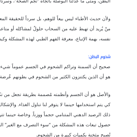
البطن، ومتى ما عدلنا البوصلة باتجاه “نجم الصحة”، وسرنا 
ولأن حديث الأطباء ليس بيعاً للوهم، بل سرداً للحقيقة المعر
منْ يُريد أن تهبط عليه من السحاب حلولٌ لمشاكله أو متاع
نفسه، بهمة الإتباع، معرفة الفهم الطبي لهذه المشكلة وكي
:
شحوم البطن
صحيح أن السمنة وتراكم الشحوم في الجسم عموماً شيء مزعج 
هو أن الذين يكتنزون الكثير من الشحوم في بطونهم عُرض
والأصل هو أن الجسم وأنظمته مُصممة بطريقة تجعل من تك
كي يتم استخدامها حينما لا يتوفر لنا تناول الغذاء. والإش
ذلك الرصيد الدهني المتنامي حجماً ووزناً. وخاصة حينما ت
حصول تبعات هذه المشكلة من “سوء التصرف مع الغير” الصاد
تُصبح مثخنة بكميات كبيرة من الشحوم.