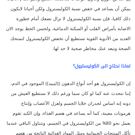
يمكن أن يساعد في خفض نسبة الكوليسترول ولكن أحيانا لايكون
ذلك كافيا، فإن نسبة الكوليسترول لا تزال تضعك أمام خطورة
الاصابة بأمراض القلب أو السكتة الدماغية. ولحسن الحظ يوجد الان
العديد من الأدوية القوية تستطيع أن تخفض الكوليسترول لتمنحك
الصحة وتبعد عنك مخاطر صحية لا حد لها.
لماذا نحتاج الى الكوليسترول؟
إن الكوليسترول هو أحد أنواع الدهون ((ليبيد)) الموجود في الدم،
إننا نتحدث عنه كما لو كان سما ورغم ذلك لا نستطيع العيش من
دونه إنه اساس لجدران خلايا الجسم ولعزل الأعصاب وإنتاج
هرمونات معينة، كما أنه يساعد في هضم الغذاء، وإن الكبد تقوم
بعمل نحو 80% من الكوليسترول في الجسم، وتتناول الباقي عندما
تأكل المنتجات الحيوانية ومثل المواد الغذائية الناتجة من هضم