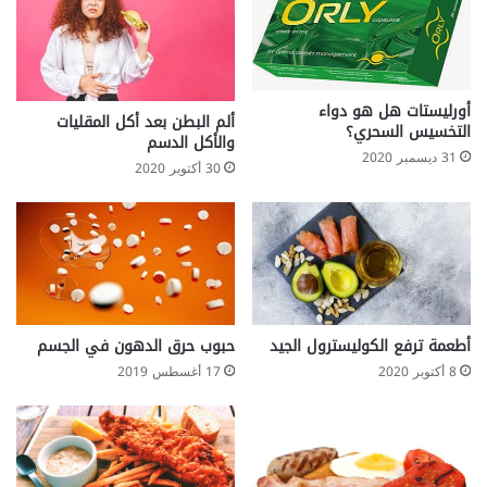
i
h
m
i
e
z
r
o
p
أورليستات هل هو دواء
h
ألم البطن بعد أكل المقليات
التخسيس السحري؟
r
والأكل الدسم
31 ديسمبر 2020
e
30 أكتوبر 2020
n
i
a
)
أطعمة ترفع الكوليسترول الجيد
حبوب حرق الدهون في الجسم
8 أكتوبر 2020
17 أغسطس 2019