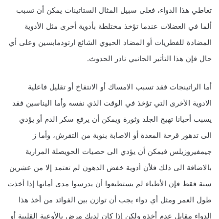
تعاطي هذا الدواء، فعلى سبيل المثال الستاتينات يمكن أن تسبب
ألما في العضلات عندما تؤخذ مختلطة بأدوية أخرى مثل الأدوية
المضادة للفطريات أو المضاد الحيوي الشائع ارتودمابسين وعلى أي
حال فإن هذا التأثير الجانبي نادر الحدوث.
أما الراتينجات فقد تسبب الامساك أو الانتفاخ أو تقليل فاعلية
الادوية الأخرى التي تؤخذ في الوقت الذي نفسه وأما اليناسين فقد
يسبب أحيانا تهيج الجلد وثورة ويمكن أن يرفع سكر الدم أو يؤدي
الى تدهور قرحة المعدة أو الاصابة بنوبة من التقرش، وأما ز
جيمفيروزيلس فيمكن أن يؤدي الى حصيات الحويصلة المرارية
بالاضافة الى ذلك فلأن أدوية خفض الدهون لم تعتمد إلا من عشرين
سنة فقط فإن الأطباء لم يستطيعوا أن يدرسوا مدى أمانها إذا أخذت
طول العمر ومثل أي دواء يجب أن توازن بين الفوائد من أخذ هذا
الدواء مقابل عدم أخذه ولكن إذا كان لديك مرض بالأوعية القلبية أو