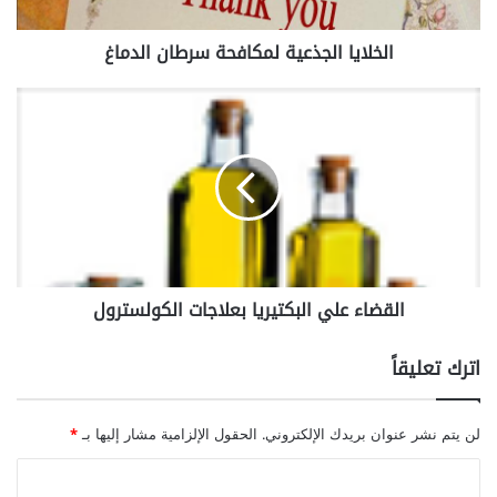
ا
ل
الخلايا الجذعية لمكافحة سرطان الدماغ
ج
ذ
ع
ا
ي
ل
ة
ق
ل
ض
م
ا
ك
ء
ا
ع
ف
ل
ح
ي
القضاء علي البكتيريا بعلاجات الكولسترول
ة
ا
س
ل
ر
ب
اترك تعليقاً
ط
ك
ا
ت
ن
ي
لن يتم نشر عنوان بريدك الإلكتروني.
الحقول الإلزامية مشار إليها بـ
*
ا
ر
ل
ي
ا
د
ا