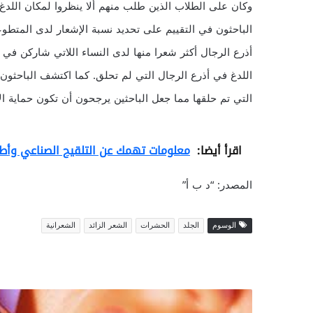
وكان على الطلاب الذين طلب منهم ألا ينظروا لمكان اللدغ
الباحثون في التقييم على تحديد نسبة الإشعار لدى المتط
أذرع الرجال أكثر شعرا منها لدى النساء اللاتي شاركن في
اللدغ في أذرع الرجال التي لم تحلق. كما اكتشف الباحثو
التي تم حلقها مما جعل الباحثين يرجحون أن تكون حماية 
اقرأ أيضا:
معلومات تهمك عن التلقيح الصناعي وأطفا
المصدر: “د ب أ”
الوسوم
الجلد
الحشرات
الشعر الزائد
الشعرانية
أ
د