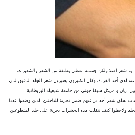
يس به شعر أصلا ولكن جسمه مغطى بطبقة من الشعر والشعيرات .
نه لدى أحد القردة. وكان الكثيرون يعتبرون شعر الجلد الدقيق لدى
ابيل ديان و مايكل سيفا جوثي من جامعة شيفيلد البريطانية
يث تطوع 19 طالبا وعشر طالبات بحلق شعر أحد ذراعيهم ضمن تجربة للباحثين الذين وضعوا عددا
جلد ولاحظوا كيف تنقلت هذه الحشرات بحرية على جلد المتطوعين