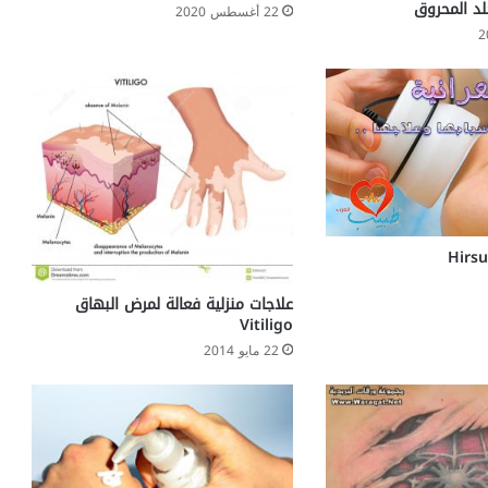
لد المحروق
ا
22 أغسطس 2020
ل
إ
ص
ا
ب
ة
ب
ا
ل
س
ك
ر
علاجات منزلية فعالة لمرض البهاق
Vitiligo
22 مايو 2014