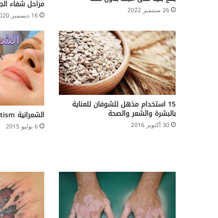
مراحل شفاء الج
ل
26 سبتمبر 2022
م
16 ديسمبر 2020
ت
ع
ق
م
ج
ي
د
ا
15 استخدام مذهل للشوفان للعناية
بالبشرة والشعر والصحة
الشعرانية Hirsutism
30 أكتوبر 2016
6 يوليو 2015