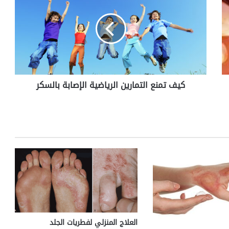
ف
ت
م
ن
ع
ا
ل
كيف تمنع التمارين الرياضية الإصابة بالسكر
ت
م
ا
ر
ي
ن
ا
ل
ر
ي
ا
ض
ي
العلاج المنزلي لفطريات الجلد
ة