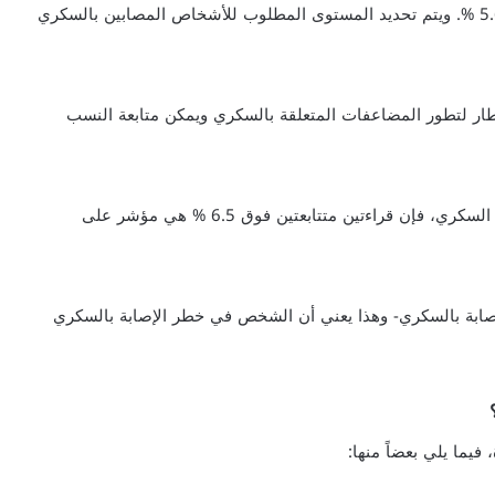
السكري HbA1C للأشخاص غير المصابين بالداء السكري 5.6 %. ويتم تحديد المستوى المطلوب للأشخاص المصابين بالسكري
ة تحليل Hb1C، كلما زادت الأخطار لتطور المضاعفات المتعلقة بالسكري ويمكن متابعة النسب
إذا تم الاعتماد على اختبار الهيموجلوبين السكري لتشخيص السكري، فإن قراءتين متتابعتين فوق 6.5 % هي مؤشر على
جود حالة تأهب للإصابة بالسكري- وهذا يعني أن الشخص في خطر الإصابة بالسكري