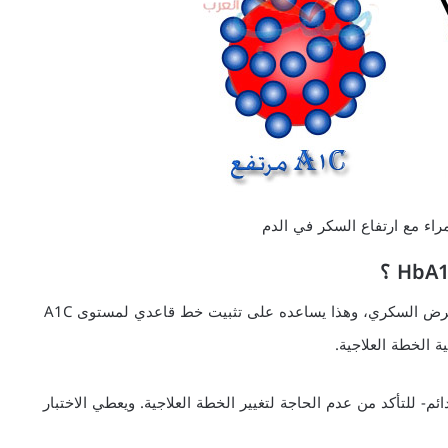
اء مع ارتفاع السكر في الدم
سيستخدم الطبيب تحليل hba1c ليجري تشخيصاً مبدئياً لمرض السكري، وهذا يساعده على تثبيت خط قاعدي لمستوى A1C
 الخطة العلاجية.
ختبار الذي يجرى لمستوى HbA1C كاختبار دائم- للتأكد من عدم الحاجة لتغيير الخطة العلاجية. ويعطي الاختبار