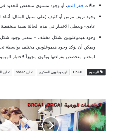
حالات
فقر الدم
، أو وجود مستوى منخفض للحديد في الدم، من الم
وجود نزيف مزمن أو كثيف (على سبيل المثال: أثناء 
عادي- ويعطي الاختبار في هذه الحالة نسبة منخفضة خاط
وجود هيموغلوبين بشكل مختلف – بمعنى وجود شكل غير 
لمختبر متخصص بقراءتها ويكون مجهزاً لاختبار الهيم
الوسوم
HbA1C
الهيموجلوبين السكري
تحليل hba1c
تحليل ا
الواسمات
الورمية
BRCA1
و
BRCA2