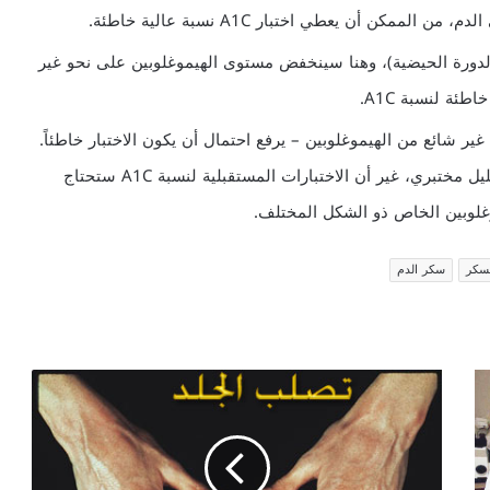
مكن أن يعطي اختبار A1C نسبة عالية خاطئة.
الدورة الحيضية)، وهنا سينخفض مستوى الهيموغلوبين على نحو غير
ئة لنسبة A1C.
شائع من الهيموغلوبين – يرفع احتمال أن يكون الاختبار خاطئاً.
ويمكن أن يؤكد وجود هيموغلوبين مختلف بواسطة تحليل مختبري، غير أن الاختبارات المستقبلية لنسبة A1C ستحتاج
وغلوبين الخاص ذو الشكل المختلف.
لسكر
سكر الدم
تصلب
الجلد
Scleroderma