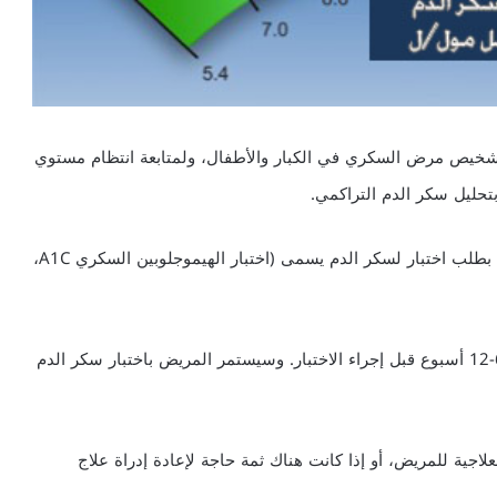
يل دم يستخدم في تشخيص مرض السكري في الكبار والأطفال، ولمتابعة انتظام مستوي
بتحليل سكر الدم التراكمي.
سيقوم طبيب الباطنية أو الطبيب الممارس كل 3-6 أشهر، بطلب اختبار لسكر الدم يسمى (اختبار الهيموجلوبين السكري A1C،
توضح هذه الاختبارات القدرة على ضبط سكر الدم لفترة 6-12 أسبوع قبل إجراء الاختبار. وسيستمر المريض باختبار سكر الدم
لاجية للمريض، أو إذا كانت هناك ثمة حاجة لإعادة إدراة علاج