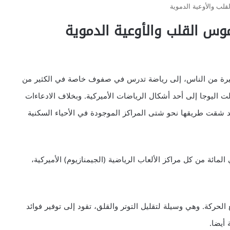
لب والأوعية الدموية
وس القلب والأوعية الدموية
يرة من الناس، إلى رياضة تدرس في صفوف خاصة في الكثير من
السكنية في الولايات المتحدة: فمنذ عام 1980 تحولت اليوجا إلى أحد أشكال الرياضات الأميركية. وبخلاف الادعاءات
قد شقت طريقها نحو شتى المراكز الموجودة في الأحياء السكنية
لبعض التقديرات فإن صفوف اليوجا توجد في 75 في المائة من كل مراكز الألعاب الرياضية (الجيمنازيوم) الأميركية،
 الحركة. وهي وسيلة لتقليل التوتر والقلق، تقود إلى توفير فوائد
 أيضا.