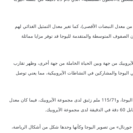
طوعين يدق بشكل أسرع (55 في المائة من معدل النبضات الأقصى)، كما تغير معدل التمثيل الغذائي لهم
 الصفوف المتوسطة والمتقدمة لليوجا قد توفر مزايا مماثلة
2 بين اليوجا وممارسة الآيروبيك من جهة وبين الحياة الخاملة من جهة أخرى، وظهر تقارب
يوجا والمشاركين في النشاطات الآيروبيكية، مما يعني توصل
وكان متوسط ضغط الدم 108/65 ملم زئبق لدى مجموعة اليوجا، و115/71 ملم زئبق لدى مجموعة الآيروبيك، فيما كان معدل
جورنال» من تصوير اليوجا وكأنها وحدها شكل من أشكال الرياضة،