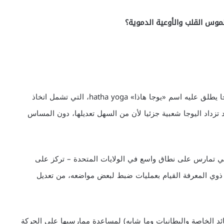
موس القلب والأوعية الدموية؟
يمارس في غالبية صفوف الولايات المتحدة شكل من اليوجا يطلق عليه اسم «يوجا هاذا» hatha yoga، التي تشمل اتخاذ
تزداد اليوجا شعبية جزئيا لأن من السهل تعديلها، دون المساس
 المثال فإن «يوجا آينجار» Iyengar yoga – التي تمارس على نطاق واسع في الولايات المتحدة – تركز على
وي المعرفة القيام بعمليات ضبط لبعض مواضعه، من تعديل
ائد الخاصة والبطانيات وما شابه) لمساعدة ممارسيها على الحركة