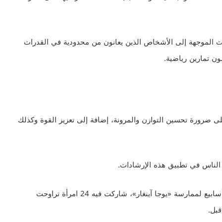
ات الموجهة إلى الأشخاص الذين يعانون من محدودية في القدرات
ون تمارين رياضية.
لى ضرورة تحسين التوازن والمرونة، إضافة إلى تعزيز القوة وكذلك
الناس في تطبيق هذه الإرشادات.
وقد دققت إحدى الدراسات في تأثيرات برنامج استغرق 9 أسابيع لممارسة «يوجا آينغار»، شاركت فيه 24 امرأة تراوحت