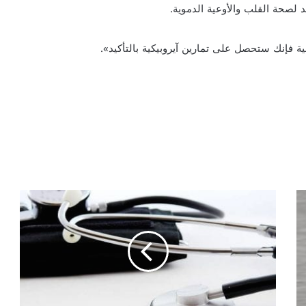
ئد لصحة القلب والأوعية الدموية.
ا
ل
م
ش
ي
ي
ع
ز