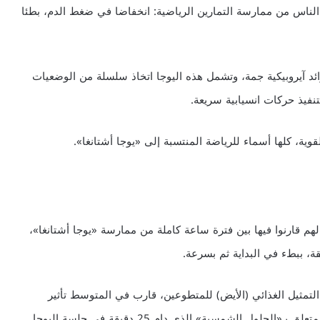
ر الناس من ممارسة التمارين الرياضية: انخفاضا في ضغط الدم، بطئا
نوع أقوى من اليوجا يسمى «أشتانغا» Ashtanga فوائد آيروبيكية جمة، وتشمل هذه اليوجا اتخاذ سلسلة من الوضعيات
نفيذ حركات انسيابية سريعة.
 جامعة كولومبيا عام 2007 في دراسة لهم قارنوا فيها بين فترة ساعة كاملة من ممارسة «يوجا أشتانغا»،
تمثيل الغذائي (الأيض) للمتطوعين، قارب في المتوسط تأثير
المشي ببطء على آلة السير الكهربائية، إلا أن جزء اليوغا المتعلق بـ«الحلول الشمسية» الذي دام 25 دقيقة في جلسة اليوجا