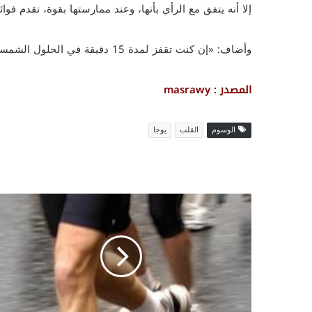
إلا أنه يتفق مع الرأي بأنها، وعند ممارستها بقوة، تقدم فوا
وأضاف: «إن كنت تقفز لمدة 15 دقيقة في الحلول الشمسية فإنك ستحصل على تمارين آيروبيكية بالتأكيد».
المصدر : masrawy
الوسوم
القلب
يوجا
ا
ل
م
ش
ى
ب
ط
ر