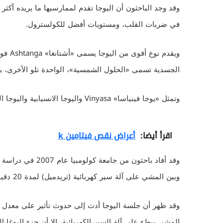
وقد وجد الباحثون أن اليوجا تقدم لممارسيها ما يريده أكث
في ضربات القلب، ومستويات أفضل للكولسترول.
ويقدم 
الجسدية تسمى «الحلول الشمسية»، الواحدة تلو الأخرى، بت
وتمثل «يوجا فينياسا» Vinyasa واليوجا الانسيابية واليوجا القوية، كلها أسماء للرياضة المنتسبة إلى «يوجا أشتانغا».
اقرأ أيضا:
أعراض نقص فيتامين k
وقد أفاد باحثون من
وبين المشي على آلة سير كهربائية (تريدميل) لمدة 20 دقيقة، ببطء في البداية ثم بسرعة.
وقد ظهر أن جلسة اليوجا أدت إلى حدوث تأثير على معدل ال