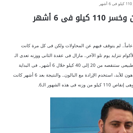
 فى 6 أشهر
اماً.. لم يتوقف فيهم عن المحاولات ولكن فى كل مرة كانت
كوام تتزايد يوم تلو الآخر.. مازال فى عقدة الثانى ووزنه تعدى الـ
220 كيلو.. النصائح كانت فى استخدام بالونه المعدة فى الطبيعى ستنقصه من 20 إلى 40 كيلو خلال 6 أشهر.. فى البداية
كانت الصفقة ملائمة، ولكنه قرر تحرير جسده من سجن الدهون للأبد، استخدم الإرادة مع البالون.. والنتيجة بعد 6 أشهر كانت
هذه الشهور الـ6.