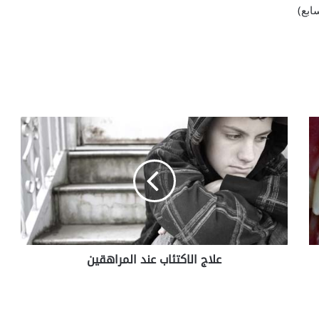
ابع)
ع
ل
ا
ج
ا
ل
ا
ك
ت
علاج الاكتئاب عند المراهقين
ئ
ا
ب
ع
ن