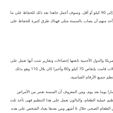
ويضيف بلال، لن أتوقف عند هذا الحد هدفى أن يصل وزنى إلى 90 كيلو أو أقل، وسوف أعمل جاهدا بعد ذلك للحفاظ على ما
ح لأحد منهم أن يصاب بالسمنة مثلى فهناك طرق كثيرة للحفاظ على
مريكا والدول الأجنبية تابعتها إحصاءات وتقارير تثبت أنها تعمل على
إنقاص الوزن من 20 إلى 40 كيلو، ولكن فى مصر هناك حالات قامت بإنقاص 70 كيلو و80 وأخيرا كان بلال 110 وهو بذلك
طم جميع الأرقام القياسية.
مصر منذ 5 سنوات وتزداد انتشارا يوما بعد يوم، ومن المعروف أن السمنة تعتبر من الأمراض
نظيم عملية الطعام، والبالون تعمل على هذا التنظيم فهى تأخذ ثلث
مساحة المعدة وبهذا تجبر الفرد على تناول كميات قليلة من الطعام الصحى خلال 6 أشهر ومن بعدها يعتاد الشخص على هذه