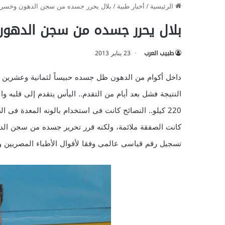
الرئيسية
/
أخبار طبية
/
بلال يحرر جسده من سجن الدهون وخسر 110 كيلو فى 6 أشهر
بلال يحرر جسده من سجن الدهون وخسر 110 كيلو
طبيب العرب
23 يناير 2013
داخل أكوام من الدهون ظل جسده حبيساً لثمانية وعشرين ع
النتيجة فشل بعد أيام من التقدم.. اليأس يتقدم إلى قلبه والأ
تسجيل رقم قياسى عالمى وفقا لأقوال الأطباء المصريين وهى إنقاص 110 كيلو من وزنه فى 