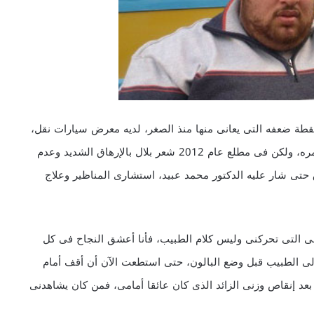
طة ضعفه التى يعانى منها منذ الصغر، لديه معرض سيارات نقل،
ويعانى منذ صغره من السمنة وتزايد الوزن معه كلما زاد عمره، ولكن فى مطلع عام 2012 شعر بلال بالإرهاق الشديد وعدم
حتى شار عليه الدكتور محمد عبيد، استشارى المناظير وعلاج
ة هى التى تحركنى وليس كلام الطبيب، فأنا أعشق النجاح فى كل
لى الطبيب قبل وضع البالون، حتى استطعت الآن أن أقف أمام
بعد إنقاص وزنى الزائد الذى كان عائقا أمامى، فمن كان يشاهدنى