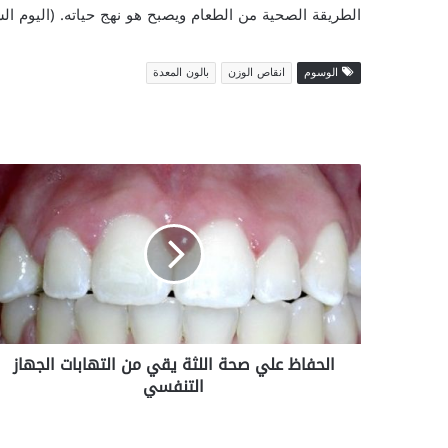
الطريقة الصحية من الطعام ويصبح هو نهج حياته. (اليوم الس
الوسوم
انقاص الوزن
بالون المعدة
ا
ل
ح
ف
ا
ظ
ع
ل
ي
الحفاظ علي صحة اللثة يقي من التهابات الجهاز
ص
التنفسي
ح
ة
ا
ل