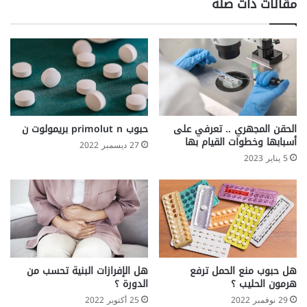
مقالات ذات صلة
د
ه
و
ن
ا
ل
ب
ط
ن
الحقن المجهري .. تعرفي على
حبوب primolut n بريمولوت ن
أسبابها وخطوات القيام بها
27 ديسمبر 2022
5 يناير 2023
هل حبوب منع الحمل ترفع
هل الإفرازات البنية تحسب من
هرمون الحليب ؟
الدورة ؟
29 نوفمبر 2022
25 أكتوبر 2022