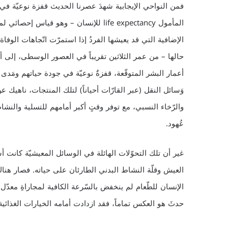
فمن النواحي الإيجابية شهدَ عصرنا الحديث قفزة نوعيّة في 
المأمول life expectancy للإنسان – وهو قياس إح
الإضافية التي قد يعيشها الفردُ إذا استمرّت اتّجاهات الوفاة 
أعمار البشر المتوقّعة، قفزةٌ نوعيّة في جودة حياتهم ومَدى ا
وَسائل النقل (عبر القارّات أحياناً) لتلك المنتجات، ناهيك 
والرّخاء النسبي، مع توفر وقتٍ أكبر أمامهم للتسلية والن
عُهود.
غير أن تلك التحوّلات الهائلة في الوسائل المعيشيّة كانت أ
العيش وقلّة النشاط البدني الطارئان على حياته. فصار هنا
الإنسان للطّعام لم ينخفض بالسّرعة الكافية لمجاراةِ معدّل
حدثَ هو العكس تماماً، فقد ازدادت أمامه الخيارات الغذائية ك