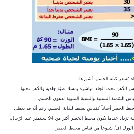
 مُشعر كتلة الجسم، أشهرها:
Skin fold thickness: وهو إجراءٌ يقيس الدّهن تحت الجلد مباشرة بمسك طيّة جلدية والدّهن تحتها
اس السّمنة النسبية والنسبة المئوية لدهون الجسم.
ط الخصر أحياناً كقياسٍ بسيط لبدانة الجسم، رغم أنّه قد يعطي
أخطاء في التّقدير. غير أنّ الأبحاث تقول أنّ المخاطر الصحية تزداد عندما يكون محيط الخصر أكثر من 94 سنتمتر عند الرّجال،