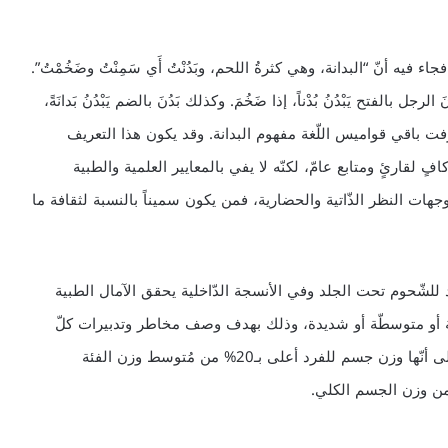
 فيه أنّ “البدانة، وهي كثرةُ اللحم، وبَدُنْتُ أَي سَمِنْتُ وضَخُمْتُ”.
 بالفتح يَبْدُنُ بُدْناً، إذا ضَخُمَ. وكذلك بَدُنَ بالضم يَبْدُنُ بَدانَةً،
 عرّفت باقي قواميس اللّغة مفهوم البدانة. وقد يكون هذا التعريف
ٍ لقارئٍ ومتابع عامّ، لكنّه لا يفي بالمعايير العلمية والطبية
وجهات النظر الذّاتية والحضارية، فمن يكون سميناً بالنسبة لثقافة ما
ائد للشّحوم تحت الجلد وفي الأنسجة الدّاخلية يحقق الآمال الطبية
يفة أو متوسطّة أو شديدة، وذلك بهدف وصف مخاطر وتدبيرات كلّ
فئة. من هنا نشأ أوّل تعريف طبّي “رقمي” مقبول للبدانة على أنّها وزن جسم للفرد أعلى بـ20% من مُتوسط وزن الفئة