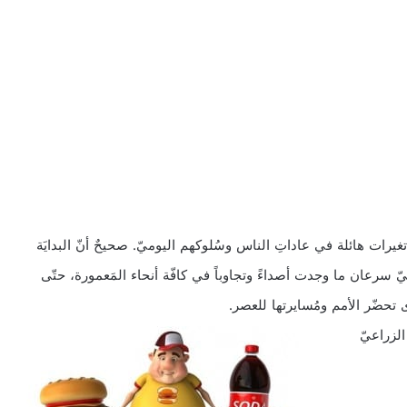
تغيرات هائلة في عاداتِ الناس وسُلوكهم اليوميّ. صحيحٌ أنّ البدايَة
بيّ سرعان ما وجدت أصداءً وتجاوباً في كافّة أنحاء المَعمورة، حتّى
دى تحضّر الأمم ومُسايرتها للعصر.
الزراعيّ