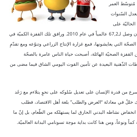
مُتوسّط العمر
صائي لمعدل السّنوات
الحاليّة على
حالها – من عمر الثلاثين تقريباً في العصور الوسطى، إلى أن وصل لـ67,2 عالمياً في عام 2010. ورافق تلك القفزة الكميّة في
لصحّة التي يعايشونها، فمع غزارة الإنتاج الزراعي وتنوّعه ومع تقدّمِ
عن القفزة الصحيّة الهائلة، أصبحت حياة الناس عامرة بالصحّة
شاطات الذّهنية البعيدة عن تأمين القوت اليومي الشاق فيما مضى من
سرع من قدرة الإنسان على تعديل سُلوكه على نحوٍ يتلاءم مع رَغَد
ك خللٌ في معادلة “العرض والطلب” بلغة أهل الاقتصاد، فطلب
 انخفاض نشاطه البدني الحارق لما يستهلكه من الطّعام، بل إنّ ما
ماً ونوعاً، ومن هنا كانت بداية موجة تسونامي البدانة العالميّة.