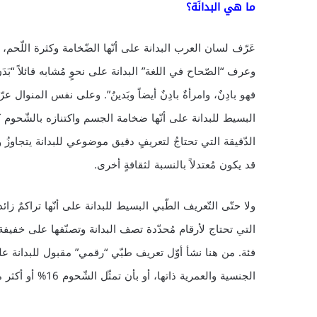
ما هي البدانَة؟
عَرّف لسان العرب البدانة على أنّها الضّخامة وكثرة اللّحم، فجاء
وعرف “الصّحاح في اللغة” البدانة على نحوٍ مُشابه قائلاً “بَدَنَ الرجل
فهو بادِنٌ، وامرأةٌ بادِنٌ أيضاً وبَدينٌ”. وعلى نفس المنوال
البسيط للبدانة على أنّها ضخامة الجسم واكتنازه بالشّحوم كاف
الدّقيقة التي تحتاجُ لتعريفٍ دقيق موضوعي للبدانة يتجاوزُ 
قد يكون مُعتدلاً بالنسبة لثقافةٍ أخرى.
ولا حتّى التّعريف الطّبي البسيط للبدانة على أنّها تراكمٌ ز
التي تحتاج لأرقام مُحدّدة تصف البدانة وتصنّفها على خف
الجنسية والعمرية ذاتها، أو بأن تمثّل الشّحوم 16% أو أكثر من وزن الجسم الكلي.