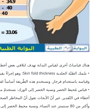
هناك قياساتٌ أخرى لقياس البدانة تهدف لتلافي بعض أخطاء
• سُمك الطيّة الجلدية 
وقياسه باستخدام فرجار. ونستخدم هذه الطّريقة أساساً لقي
• قياس مُحيط الخصر ونسبة الخصر إلى الورك: نستخدمُ محي
وأكثر من 80 سنتمتر عند النساء. ونسبة محيط الخصر إلى الورك أقلّ شيوعاً من قياس محيط الخصر.