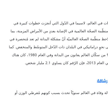
تمعات في العالم، لاسيما في الدّول التي أنجزت خطوات كبيرة في
نظّمة الصحّة العالمية في الإصابة بعددٍ من الأمراض المزمنة، بما
احظ منظّمة الصحّة العالميّة أنّ مشكلة البدانة لم تعد مُنحصرة في
على نحوٍ دراماتيكي في البلدان ذات الدّخل المتوسّط والمنخفض. كما
نشرت مجلة “لانسيت” الطبية دراسة حديثة كشفت أنّ 30% من سكّان العالم يعانون من البدانة وفي العام 1980، كان هناك
رشاقة
مة الصحّة العالميّة أنّ هناك 3,4 مليون حالة وفاة في العالم سنويّاً تحدث بسبب كونهم مُفرطي الوزن أو