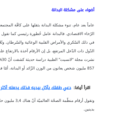
أضواء على مشكلة البدانة
عاماً بعد عام، تنوء مشكلة البدانة بثقلها على كافّة المج
الرّخاء الاقتصادي. فالبدانة عامل خُطورة رئيسي كما تقول م
في ذلك السّكري والأمراض القلبية الوعائية والسّرطان. وتُل
الدّول ذات الدّخل المرتفع، بل إن الأرقام آخذة بالارتفاع 
857 مليون شخص يعانون من الوزن الزّائد أو البدانة، أمّا في العام 2013، فإن الرّقم كان يساوي 2.1 مليار شخص.
اقرأ أيضا:
دعي طفلك يأكل بيديه فذلك يجعله أكثر 
وتقول أرقام منظّ
بدينين.