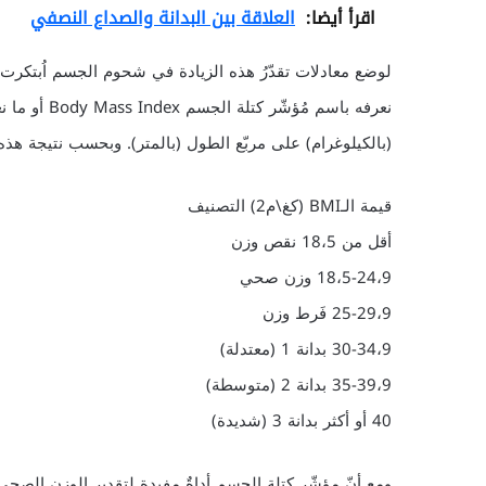
اقرأ أيضا:
العلاقة بين البدانة والصداع النصفي
لوضع معادلات تقدّرُ هذه الزيادة في شحوم الجسم اُبتكرت عدّ
(بالكيلوغرام) على مربّع الطول (بالمتر). وبحسب نتيجة هذه ا
قيمة الـBMI (كغ\م2) التصنيف
أقل من 18،5 نقص وزن
18،5-24،9 وزن صحي
25-29،9 فَرط وزن
30-34،9 بدانة 1 (معتدلة)
35-39،9 بدانة 2 (متوسطة)
40 أو أكثر بدانة 3 (شديدة)
ومع أنّ مؤشّر كتلة الجسم أداةٌ مفيدة لتقدير الوزن الصحي 