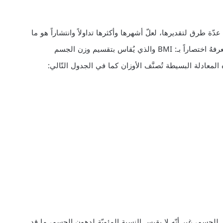
ة طرق لتقديرها، لعلّ أشهرها وأكثرها تداولاً وانتشاراً هو ما
نعرفه باسم مُؤشّر كتلة الجسم Body Mass Index أو ما نعرفهُ اختصاراً بـ: BMI والذي يُقاس بتقسيم وزن الجسم
لمعادلة البسيطة تُصنَّف الأوزان كما في الجدول التّالي:
للجسم، غير أنّه لا يقيس النسبة المئويّة لدهون الجسم، ما قد