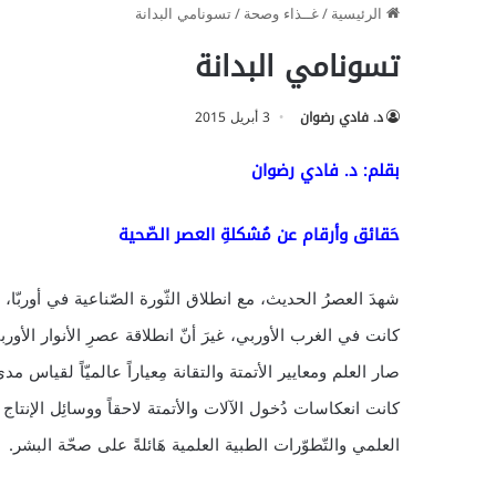
الرئيسية
/
غــذاء وصحة
/
تسونامي البدانة
تسونامي البدانة
د. فادي رضوان
3 أبريل 2015
بقلم: د. فادي رضوان
حَقائق وأرقام عن مُشكلةِ العصر الصّحية
شهدَ العصرُ الحديث، مع انطلاق الثّورة الصّناعية في أوربّا، 
كانت في الغرب الأوربي، غيرَ أنّ انطلاقة عصرِ الأنوار الأور
صار العلم ومعايير الأتمتة والتقانة مِعياراً عالميّاً لقياس م
كانت انعكاسات دُخول الآلات والأتمتة لاحقاً ووسائِل الإنتاج 
العلمي والتّطوّرات الطبية العلمية هَائلةً على صحّة البشر.