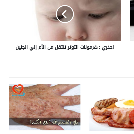
ذ
ر
ي
:
ه
ر
م
احذري : هرمونات التوتر تنتقل من الأم إلي الجنين
و
ن
ا
ت
ا
ل
ت
و
ت
ر
ت
ن
ت
ق