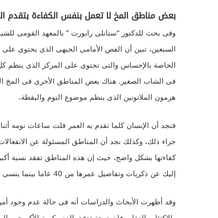
بعض مناطق المخ لا تعمل بنفس الكفاءة بتقدم الع
وفى بحث للدكتور “ستانلى رابورت ” بالمعهد القومى للشي
السبعين، تبين أن الفص الأمامى الجبهى الذى يحتوى على
الخاصة بالإحساس والتى تحتوى على المركز الذى ينظم كل 
فى الشاب الصغير. هناك بعض المناطق الأخرى فى المخ التى
هرمون الملاتونين الذى ينظم موضوع النوم واليقظة،
فنجد أن الإنسان كلما تقدم به العمر قلت ساعات نومه أثن
جراء ذلك، وكذلك نجد أن المناطق المسئولة عن الانفعالات 
كفاءتها بشكل واضح، حيث إن هذه المناطق تفقد نسبة أكبر
إليك عن ذكريات وتفاصيل عمرها من 40 عاما بينما ينسى ماذا تناول فى طعام الإفطار اليوم .
وقد أظهرت الأبحاث والدراسات أنه فى حالة عدم وجود أ