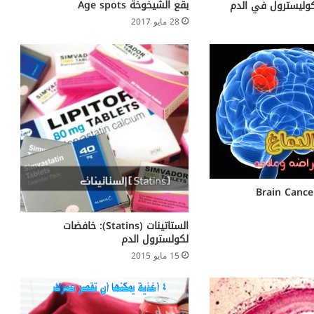
ل
بقع الشيخوخة Age spots
لكوليسترول في الدم
م
28 مايو 2017
ن
ا
ل
أ
م
إ
ل
ي
ا
ل
ج
ن
ي
ن
الستاتينات (Statins): خافضات
لكولسترول الدم
15 مايو 2015