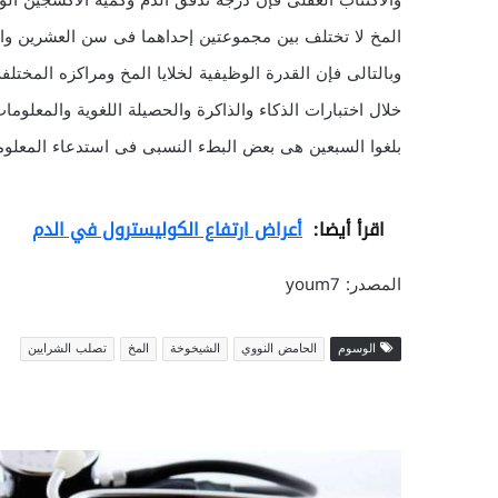
والاكتئاب العقلى فإن درجة تدفق الدم وكمية الأكسجين الوا
المخ لا تختلف بين مجموعتين إحداهما فى سن العشرين وال
وبالتالى فإن القدرة الوظيفية لخلايا المخ ومراكزه المخت
خلال اختبارات الذكاء والذاكرة والحصيلة اللغوية والمعلو
بلغوا السبعين هى بعض البطء النسبى فى استدعاء المعلوم
اقرأ أيضا:
أعراض ارتفاع الكوليسترول في الدم
المصدر: youm7
الوسوم
الحامض النووي
الشيخوخة
المخ
تصلب الشرايين
ط
ع