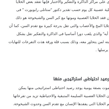
ى مراكز الذاكرة والتفكير والاختبار فإنها تفقد بعض الخلايا
ة يومية تصل على أقصى تقدير إلى 50 ألف خلية عصبية كل يوم حسب تقدير دكتور “ستانلى رابوبورت ” فى
ن فقد الخلايا العصبية وموتها مع كبر السن والشيخوخة هو ذلك
خلايا المخ والأعصاب والتى تقل بدرجة كبيرة مع تقدم السن، كما أن
أيه” والذى يلعب دورا أساسيا فى الذاكرة والتفكير تقل بشكل
 لمن يتحاور معه، وذلك بسبب قلة ورقة هذت التفرعات للنهايات
يرسلها .
 رصيد احتياطى استراتيجى منها
تموت بصفة يومية يوجد رصيد احتياطى استراتيجى منها يمكن
لخلايا العصبية السليمة المتبقية والاحتياطية تزيد من تفرعاتها
م الخلايا التى يفقدها الإنسان مع تقدم السن وحدوث الشيخوخة.