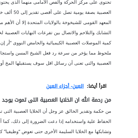
تحتوى على مركز الحركة والفص الأمامى منهما الذى يحتوى عل
العصبية بصف
المعهد القومى للشيخوخة بالولايات المتحدة إلا أن الأهم م
التشابك والتلاحم والاتصال بين تفرعات النهايات العصبية ل
كمية الموصلات العصبية الكيميائية والحامض النووى “أر إن 
ملحوظ مما يؤخر من سرعة رد فعل الشيخ المسن واستجابته
العصبية والتى تعنى أن رسائل اقل سوف يستقبلها المخ أو 
اقرأ أيضا:
العين- أجزاء العين
من رحمة الله ان الخلايا العصبية التى تموت يوجد
من حكمة وتقدير الخالق عز وجل أن الخلايا العصبية التى 
الحفاظ علية واستخدامه إذا دعت الضرورة إلى ذلك، كما أن ا
وتشابكها مع الخلايا السليمة الأخرى حتى تعوض “وظيفيا” ك