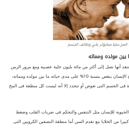
ا المخ سلبا ممايؤثر علي وظائف الجسم
قد أنها تصل إلى أكثر من مائة بليون خلية عصبية ومع مرور الزمن
والعمر يتلف عدد معين من هذه الخلايا، ومن المعتقد أن مخ الإنسان ينقص بنسبة 10% على مدى حياته ما بين مولده ومماته،
يدة فى الجسم التى تعوض أو تتجدد إلا أنه ليست كل منطقة فى المخ
الحيوية للإنسان مثل التنفس والتحكم فى ضربات القلب وضغط
بيرا من الخلايا مع تقدم السن أما منطقة النصفين الكرويين التى