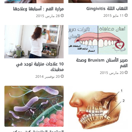
ل
خ
التهاب اللثة Gingivitis
مرارة الفم : أسبابها وعلاجها
ص
11 مايو 2015
28 مارس 2015
ي
ت
ي
ن
؟
صرير الأسنان Bruxism وصحة
10 علاجات منزلية توجد في
الفم
مطبخك
20 مارس 2015
20 نوفمبر 2014