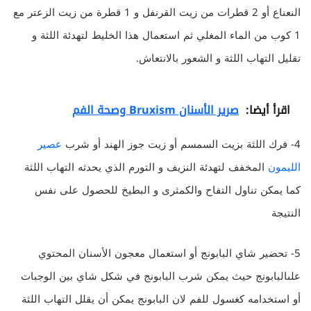
النعناع أو 2 قطرات من زيت القرنفل و 1 قطرة من زيت الزعتر مع
1 كوب من الماء المغلي ثم استعمال هذا الخليط لتهدئة اللثة و
تقليل التهاب اللثة و الشعور بالانتعاش.
اقرأ أيضا:
صرير الأسنان Bruxism وصحة الفم
4- فرك اللثة بزيت السمسم أو زيت جوز الهند أو شرب
عصير
الليمون
المخفف لتهدئة النزيف و التورم الذي يحدثه التهاب اللثة
كما يمكن تناول التفاح والكمثرى و البطيخ للحصول على نفس
النتيجة
5- تحضير شاي البابونج أو استعمال معجون الأسنان المحتوي
علىالبابونج حيث يمكن شرب البابونج في شكل شاي بين الوجبات
أو استخدامه كغسول للفم لان البابونج يمكن أن يقلل التهاب اللثة