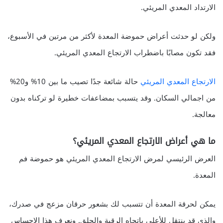
الارتداد المعدي المريئي.
l
o
ولكن لو حدثت أعراض حموضة المعدة لأكثر من مرتين في الأسبوع،
a
فقد تكون مصابًا باضطراب الارتجاع المعدي المريئي.
n
s
الارتجاع المعدي المريئي
حالة شائعة جدًا تصيب ما بين 10% و20%
-
من اجمالي السكان. وقد يتسبب بمضاعفات خطيرة لو تركناه بدون
c
معالجة.
a
s
ما هي أعراض الارتجاع المعدي المريئي؟
h
العرض الرئيسي لمرض الارتجاع المعدي المريئي هو حموضة فم
.
المعدة.
n
يمكن لحرقة المعدة أن تتسبب لك بشعور حرقان مزعج في صدرك،
e
والذي قد ينتقل للأعلى باتجاه الرقبة والحلق. ونعرف هذا الإحساس
t