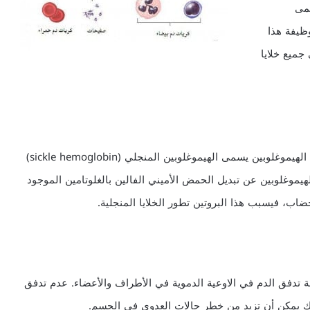
سمى
iron-rich protein called hemoglobin)، وظيفة هذا
جميع خلايا
تحوي الكريات الحمراء المنجلية على شكل غير طبيعي من الهيموغلوبين يسمى الهيموغلوبين المنجلي (sickle hemoglobin)
S)، ينجم هذا الخلل في الهيموغلوبين عن تبديل الحمض الأميني الفالين بالغلوتامين الموجود
قة تدفق الدم في الاوعية الدموية في الأطراف والأعضاء. عدم تدفق
ذلك يمكن أن تزيد من خطر حالات العدوى في الجسم.