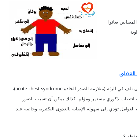
مصابين يعانوا
فراوية
وبسبب إعاقة تدفق الدم في الأوعية الدموية، يؤدي ذلك إلى تلف في الرئة (متلازمة الصدر الحادة acute chest syndrome)،
ية، انتصاب ذكوري مستمر ومؤلم، كذلك يمكن أن تسبب الضرر
لعوامل تؤدي إلى سهولة الإصابة بالعدوى البكتيرية وخاصة عند
منجلي؟