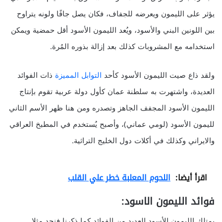
يؤثر على الليمون ويعرضه للجفاف، فكان يصل جافًا ولونه يتراوح
بين اللونين البني والأسود، ويُعد الليمون الأسود أقل حمضية ويمكن
استخدامه مع المشروبات كذلك بعد إزالة بذوره المُرة.
ولقد ذاع صيت الليمون الأسود كأحد
التوابل المميزة
ذات الفوائد
العديدة، واشتهرت به سلطنة عمان كأول دولة عربية تقوم بإنتاج
الليمون الأسود المجفف الجاهز وتصدره ومن هنا ظهر الأسم الثاني
لليمون الأسود (لومي عماني)، وأصبح يُستخدم في المطبخ العراقي
والايراني وكذلك في أكلات دول الخليج التراثية.
اقرأ أيضا:
اللحوم المعلبة خطر علي القلب
فوائد الليمون الاسود:
يمتلك الليمون الأسود العديد من الفوائد كما ذكرنا فنجد مثلا