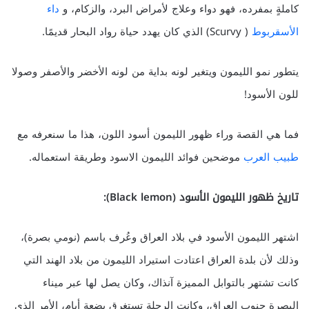
كاملةٍ بمفرده، فهو دواء وعلاج لأمراض البرد، والزكام، و
داء
الأسقربوط
( Scurvy) الذي كان يهدد حياة رواد البحار قديمًا.
يتطور نمو الليمون ويتغير لونه بداية من لونه الأخضر والأصفر وصولا
للون الأسود!
فما هي القصة وراء ظهور الليمون أسود اللون، هذا ما سنعرفه مع
طبيب العرب
موضحين فوائد الليمون الاسود وطريقة استعماله.
تاريخ ظهور الليمون الأسود (Black lemon):
اشتهر الليمون الأسود في بلاد العراق وعُرف باسم (نومي بصرة)،
وذلك لأن بلدة العراق اعتادت استيراد الليمون من بلاد الهند التي
كانت تشتهر بالتوابل المميزة آنذاك، وكان يصل لها عبر ميناء
البصرة جنوب العراق، وكانت الرحلة تستغرق بضعة أيام، الأمر الذي