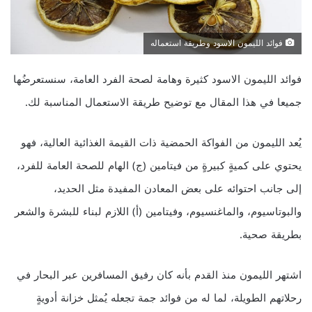
فوائد الليمون الاسود وطريقة استعماله
فوائد الليمون الاسود كثيرة وهامة لصحة الفرد العامة، سنستعرضُها
جميعا في هذا المقال مع توضيح طريقة الاستعمال المناسبة لك.
يُعد الليمون من الفواكة الحمضية ذات القيمة الغذائية العالية، فهو
يحتوي على كميةٍ كبيرةٍ من فيتامين (ج) الهام للصحة العامة للفرد،
إلى جانب احتوائه على بعض المعادن المفيدة مثل الحديد،
والبوتاسيوم، والماغنسيوم، وفيتامين (أ) اللازم لبناء للبشرة والشعر
بطريقة صحية.
اشتهر الليمون منذ القدم بأنه كان رفيق المسافرين عبر البحار في
رحلاتهم الطويلة، لما له من فوائد جمة تجعله يُمثل خزانة أدويةٍ