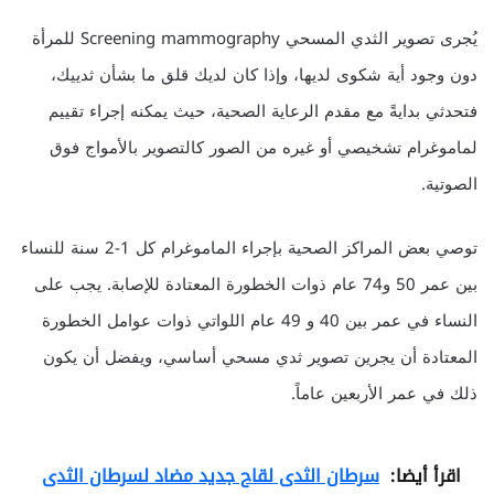
يُجرى تصوير الثدي المسحي Screening mammography للمرأة
دون وجود أية شكوى لديها، وإذا كان لديك قلق ما بشأن ثدييك،
فتحدثي بدايةً مع مقدم الرعاية الصحية، حيث يمكنه إجراء تقييم
لماموغرام تشخيصي أو غيره من الصور كالتصوير بالأمواج فوق
الصوتية.
توصي بعض المراكز الصحية بإجراء الماموغرام كل 1-2 سنة للنساء
بين عمر 50 و74 عام ذوات الخطورة المعتادة للإصابة. يجب على
النساء في عمر بين 40 و 49 عام اللواتي ذوات عوامل الخطورة
المعتادة أن يجرين تصوير ثدي مسحي أساسي، ويفضل أن يكون
ذلك في عمر الأربعين عاماً.
اقرأ أيضا:
سرطان الثدى لقاح جديد مضاد لسرطان الثدى