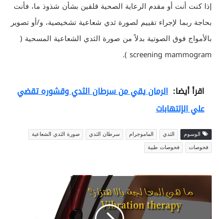
إذا كنت أنت أو مقدم الرعاية الصحية قلقين بشأن شذوذ ما، فأنت
بحاجة ربما لإجراء تقييم لصورة ثدي شعاعية تشخيصية، و/أو تصوير
بالأمواج فوق الصوتية بدلاً من صورة الثدي الشعاعية المسحية (
screening mammogram ).
اقرأ أيضا:
الرمان يقي من سرطان الثدي وقشوره تقضي
علي الإلتهابات
الوسوم
الثدي
الماموجرام
سرطان الثدي
صورة الثدي الشعاعية
فحوصات
فحوصات طبية
المعالجة
بالإهتزاز
Vibration
therapy