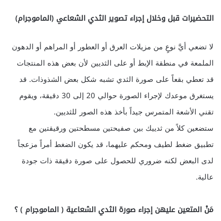
التحضيرات قبل وخلال إجراء تصوير الثدي الشعاعي (الماموجرام)
لا تضعي أيَّ نوعٍ من مزيلات العرق أو العطور أو المراهم أو الدهون
الملمعة في منطقة الإبط أو على الثديين لأن بعض هذه المنتجات
قد تعطي بقعاً على صورة الثدي تشبه شكل بعض الشذوذات. قد
يستغرق موعدك لإجراء الصورة حوالي 20 إلى 30 دقيقة، ويقوم
تقني الأشعة المتمرس جيداً بأخذ هذه الصور للثديين.
ستضعين كلاً من ثدييك بين صفيحتين مسطحتين ورقيقتين مع
تطبيق ضغط لطيف ومحكم عليهما، قد يكون الضغط أمراً مزعجاً
لدى البعض لكنه ضروري للحصول على صورة دقيقة ذات جودة
عالية.
مَنْ المتعين عليهن إجراء صورة الثدي الشعاعية ( الماموجرام ) ؟