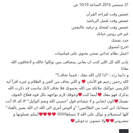
ق
21 سبتمبر 2016 الساعة 10:19 ص
و
خصص وقت لقراءه القرآن
ل
خصص وقت لعمل الرياضه
خصص وقت لضحك و ترفيه عالنفس
غير في روتين حياتك
جدد نفسك
اخرج لتسوق
اعمل نظام غذائي صحي يحتوي على فيتامينات
بإذن الله كل اللي كتب ان يعاني بيتشافى بس توكلوا عالله و لاتخافون الله
معانا
و دايما ردد : “اذا كان الله معك ، فمما تخاف؟”
الله رحمن رحيم هو الأمان
و اللي يخاف من الجن و الظلام و غيره اقرأ ايه
الكرسي حواليك ملائكة من الله يحمونك فلا تخاف لأنك مادمت قد ذكرت الله
يذكرك فهو معك
أينما كنت
وخوفك لازم تواجهه بكل قوه فعلاج الخوف
نفسك
كون ايجابي و لا تتشاءم قول “حسبي الله ونعم الوكيل” “لا اله الا أنت
سبحانك اني كنت من الظالمين” “و أفوض أمري الى الله ان الله بصير بالعباد”
كلها استسلام و توكل على الله لا تنساهاااااااا
أبيكم تعملونها و
تبشروني
ولا تنسون تدعونلي
رد