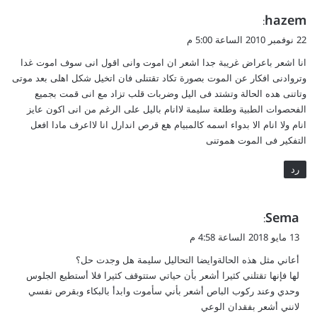
ي
hazem
:
ق
22 نوفمبر 2010 الساعة 5:00 م
و
انا اشعر باعراض غريبة جدا اشعر ان اموت وانى اقول انى سوف اموت غدا
ل
وتروادنى افكار عن الموت بصورة تكاد تقتنلى فان اتخيل شكل اهلى بعد موتى
وتاتنى هده الحالة وتشتد فى اليل وضربات قلب تزاد مع انى قمت بجميع
الفحصوات الطبية وطلعة سليمة لاانام باليل على الرغم من انى اكون عايز
انام ولا انام الا بدواء اسمه كالمبيام هع قرص اندارل انا لااعرف مادا افعل
التفكير فى الموت هموتنى
رد
ي
Sema
:
ق
13 مايو 2018 الساعة 4:58 م
و
أعاني مثل هذه الحالةوايضا التحاليل سليمة هل وجدت حل؟
ل
لها فإنها تقتلني كثيرا أشعر بأن حياتي ستتوقف كثيرا فلا أستطيع الجلوس
وحدي وعند ركوب الباص أشعر بأني سأموت وابدأ بالبكاء وبقرص نفسي
لانني أشعر بفقدان الوعي