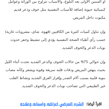
أو السنين الأولى بعد البلوغ، والأسباب تتراوح بين الوراثة وعوامل
كيميائية حيوية إضافة للأسباب النفسية مثل خوف وذعر قديم
مكبوت داخل المريض.
وإن تناول كميات كثيرة من الكافيين (قهوة، شاي، مشروبات غازية)
حسب رأي أطباء الصحة النفسية يؤدي إلى تنشيط وحفز حدوث
نوبات الذعر والخوف الشديد.
وإن حوالي 75% من حالات الخوف والذعر الشديد تحدث أثناء الليل
بحيث ينهض المريض ودقات قلبه سريعة وقوية ويشعر وكأنه مصاب
بنوبة قلبية بسبب آلام الصدر وإفراز العرق الشديد ونشاط القلب
غير الطبيعي التي تصاحب نوبات الذعر والخوف الشديد.
اقرأ أيضا:
الشره المرضي اعراضه واسبابه وعلاجه