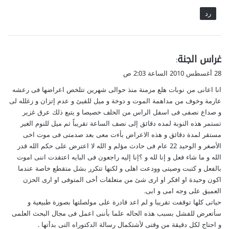
رد
ي
غراس الجنة
:
ق
28 أغسطس 2010 الساعة 2:03 ص
و
انا اعانى من نوبات هلع مزمنة منذ حوالى شهرين تتلخص اعراضها فى رعشه
ل
عارمة وخوف من مداهمة الموت و دوخة و ميل للقيئ و عدم إتزان و زغلله لى
و صداع نصفى فى اسفل الراس من الخلف خصيصا و يتبع ذلك عرق غزير
تستمر هذه النوبة لمده دقائق إلى نصف الساعة تقريباً ثم ميل للنوم الغير
مستقر لمدة دقائق و هذه الاعراض بأءت معى بعد صدمتى فى موت اخى
الأصغر و الوحيد 22 عام فى حادث مؤلم و الله لا اعترض على حكم الله قدر
الله و ما شاء فعل و إنا لله و ؟إنا إليه راجعون فى البايه اعتقدت اننى اموت
بالفعل و كتبت وصيتى وودعت اهلى و لكنها تتكرر بشل متقطع خاصة عندما
اكون وحيدة او افكر او ارى شئ من متعلقات أخى المتوفى او ارى الحزن
العميق على وجه امى و ابى.
حياتى كلها توقفت تقريبا و لم اعد قادرة على مولصلتها بصورة طبيعية و
سأتعرض للفشل بسبب هذه الحاله علما بأننى اعمل فى مجال البحث العلمى
و احتاج لكل دقيقة من وقتى لأشتكمال رسالة الدكتوراه التى بدأتها .