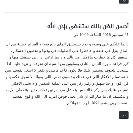
ي
أحسن الظن بالله ستشفى بإذن الله
:
ق
21 سبتمبر 2016 الساعة 10:09 ص
و
دايما خليكم على وضوء و يوم تستنشق الماي بالغ فيه الا الصائم خشية من ان
ل
الماي ينزل في حلقه و حافظوا على الصلوات في وقتها و تحصين انفسكم ،
استغفر كل ما خطرت هالافكار في بالك و دايما ادعي ان ربي يشفيك منها و
كرر قراءه سورة الناس ، هاذي وساوس من الشيطان تخوفك و تزيد عليك اذا
سمحت للخوف يسيطر عليك فلا تكون قاعد فاضي و تفكر لا اشغل نفسك بس
لا تستسلم للافكار اللي في عقلك و تسوي نفس اللي يقولك لا سوي عكسها و
كن اقوى و خذ شهيق و زفير ركز بس على عملية التنفس و لا تخلي الافكار
تسيطر عليك بس ركز عالتنفس بتفشل مره مرتين ثلاث بعدين بتتخطى الازمه
و بتكتشف ان ما صار لك اي شي يعنى فوض امرك الى الله و قوي نفسك
بنفسك ربي يشفينا كلنا يا رب دعواتكم
رد