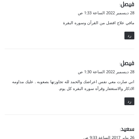
ي
فيصل
:
ق
28 ديسمبر 2022 الساعة 1:33 ص
و
مافي علاج افضل من القرآن وسوره البقرة
ل
رد
ي
فيصل
:
ق
28 ديسمبر 2022 الساعة 1:30 ص
و
اني صارت معي نفس اعراضك والحمد لله تجاوزتها بصعوبه . عليك مداومه
ل
الاذكار والاستغفار وقرأه سوره البقره كل يوم.
رد
ي
سعيد
:
ق
26 يناير 2017 الساعة 9:33 ص