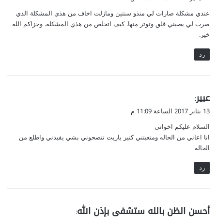
و
عندي مشكلة صارات لي منذو سنتين ومازلت اخاف من هذي المشكلة الذي
ل
صرت لي يصبني قلق وتوتر منها. كيف اتخلص من هذي المشكلة. وجزاكم الله
خير.
رد
ي
عبير
:
ق
13 يناير 2017 الساعة 11:09 م
و
السلام عليكم اخواتي
ل
انا اعاني من الحاله ومتعبتني كتير ياريت تنصحوني بشي يفيدني واطلع من
الحاله
رد
ي
أحسن الظن بالله ستشفى بإذن الله
: