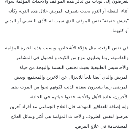
يتعرضون إلى نوبات من تذكر هذه المواقف والأحداث المؤلمة سواء
أثناء اليقظة أو النوم بحيث يتصرف المريض خلال هذه النوبة وكأنه
“يعيش حقيقة” نفس الموقف الذي سبب له الأذى النفسي أو البدني
أو كليهما.
في نفس الوقت، مثل هؤلاء الأشخاص، وبسبب هذه الخبرة المؤلمة
والقاسية، ربما يصابون بنوع من الكبت والخمول في المشاعر
والأحاسيس الطبيعية بحيث تختفي البسمة والبهجة من حياة
المريض والذي أيضا يلجأ للانعزال عن الآخرين والمجتمع، وبعض
المرضى ربما يشعرون بعقدة الذنب لكونهم نجوا من الموت بينما
الآخرون، عادة الأهل والأحبة، فقدوا حياتهم في الحادثة.
وإنه إضافة للعقاقير المهدئة، فإن العلاج الجماعي مع أفراد آخرين
تعرضوا لنفس الظروف والأحداث المؤلمة هي أكثر وسائل العلاج
المستخدمة في علاج المرض.