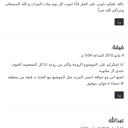
بالله عليكم دلونى على الحل فأنا اموت كل يوم مئات المرات و الله المستعان.
وجزاكم الله خيراً.
رد
ي
فيفة
:
ق
4 مايو 2010 الساعة 9:04 م
و
انا اشكركم على الموضوع الروعة واكثر من روعة انا كل الشخصية الخوف
ل
عندي ال مكتوبة
اصنع اني مو خوافة اتمنى المزيد مثل الموضيع مع التحيا ت فيفة من منطقة
الا حساء ادعولي بتوفيق
رد
ي
عبدالله
:
ق