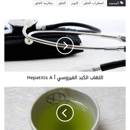
الوسوم
اضطراب القلق
التوتر
القلق
متلازمة القلق
التهاب
الكبد
الفيروسي
أ
Hepatitis
A
التهاب الكبد الفيروسي أ Hepatitis A
فوائد
الطبيعة
للبشرة