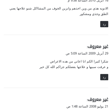
16 أبريل 2010 الساعة 9:58 م
و
الادويه هذي من وين اخذهم وانزين الخوف من المشااكل شنو علاجها يعني
ل
الطق وجذي ومشكور
رد
ي
غير معروف
:
ق
29 أبريل 2009 الساعة 5:09 ص
و
شكرا كتيرا الكم انا اعاني من هده الاعراض
ل
و عرفت سببها و علاجها بفضلكم جزاكم الله كل خير
رد
ي
غير معروف
:
ق
21 يوليو 2008 الساعة 1:48 ص
و