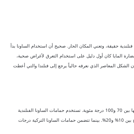
مة فنلندية حقيقة، وتعني المكان الحار. صحيح أن استخدام الساونا بدأ
ضارة المايا كان أول دليل على استخدام التعرق لأغراض صحية،
 الشكل المعاصر الذي نعرفه حالياً يرجع إلى فنلندا والتي أعطت
الساونا غرفة صغيرة عادةً تُجهز لأن تكون درجة الحرارة فيها بين 70 و100 درجة مئوية. تستخدم حمامات الساونا الفنلندية
التقليدية الحرارة الجافة غالباً، مع رطوبة قليلة نسبياً تتراوح بين 10% و20%. بينما تتضمن حمامات الساونا التركية درجات