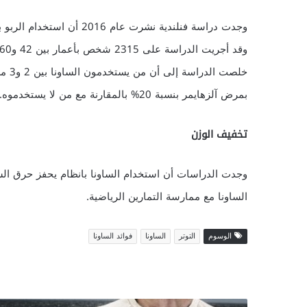
وجدت دراسة فنلندية نشرت ع
وقد أجريت الدراسة على 2315 شخص بأعمار بين 42 و60 سنة.
بمرض آلزهايمر بنسبة 20% بالمقارنة مع من لا يستخدموه.
تخفيف الوزن
وجدت الدراسات أن استخدام الساونا بانظام يحفز حرق السعرا
الساونا مع ممارسة التمارين الرياضية.
الوسوم
التوتر
الساونا
فوائد الساونا
أ