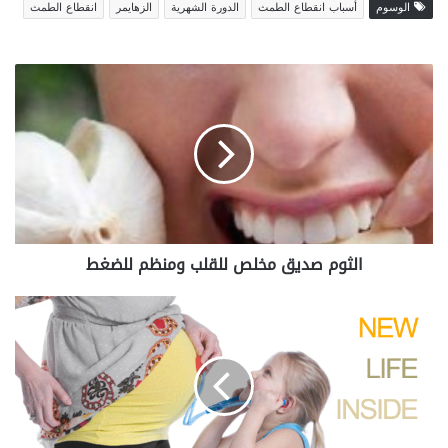
الوسوم
أسباب انقطاع الطمث
الدورة الشهرية
الزهايمر
انقطاع الطمث
ا
ل
ث
و
م
ص
د
ي
ق
الثوم صديق مخلص للقلب ومنظم للضغط
م
خ
ل
ا
ص
ن
ل
ف
ل
ص
ق
ا
ل
ل
ب
ا