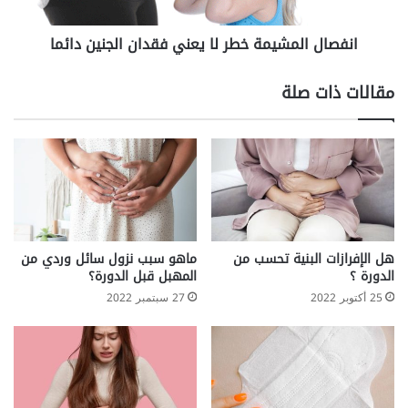
و
ل
م
م
انفصال المشيمة خطر لا يعني فقدان الجنين دائما
ن
ش
ظ
ي
م
م
مقالات ذات صلة
ل
ة
ل
خ
ض
ط
غ
ر
ط
ل
ا
ي
ع
ن
هل الإفرازات البنية تحسب من
ماهو سبب نزول سائل وردي من
ي
الدورة ؟
المهبل قبل الدورة؟
ف
25 أكتوبر 2022
27 سبتمبر 2022
ق
د
ا
ن
ا
ل