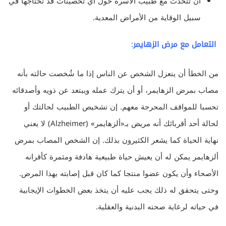
أن تتحدث مع طبيب الأسرة حول أي تحصينات قد تحتاجها في
سبيل الوقاية من الأمراض المعدية.
التعامل مع مرض الزهايمر
:
من الخطأ أن ينعزل الشخص عن الناس إذا ما شُخصت حالته بأنه
مصاب بمرض الزهايمر، أو أن يترك عمله ويبتعد عن ذويه وأصدقائه
تحسبا للمواقف المحرجة معهم. إن تشخيص الطبيب لحالتك أو
لحالة أحد أقربائك أنه مريض بـ«ألزهايمر» (Alzheimer) لا يعني
نهاية الحياة كما يشعر الكثيرون بذلك. إن الشخص المصاب بمرض
ألزهايمر يمكن له أن يعيش حياة طبيعية هادفة ومثمرة كأقرانه
الأصحاء وأن يكون عضوا منتجا كما كان قبل إصابته بهذا المرض.
وحتى يتحقق له ذلك يجب عليه أن يتخذ بعض الخطوات الإيجابية
في حياته لرعاية صحته البدنية والعقلية.