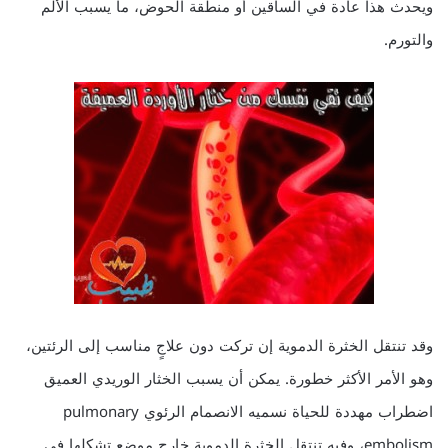
ويحدث هذا عادة في الساقين أو منطقة الحوض، ما يسبب الألم
والتورم.
وقد تنتقل الخثرة الدموية إن تركت دون علاجٍ مناسب إلى الرئتين،
وهو الأمر الأكثر خطورة. يمكن أن يسبب الخثار الوريدي العميق
اضطراب مهددة للحياة نسميه الانصمام الرئوي pulmonary
embolism، وفيه تنتقل الخثرة الدموية خارج موضع تشكلها في