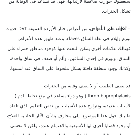
سيعطوك جوارب ضاغطة لارتدائها، فهي قد تساعد في الوقاية من
تشكل الخثرات.
– تعرّف على الأعراض،
من أعراض خثار الأوردة العميقة DVT حدوث
تورم وإيلام في بطة الساق claves، وعند ظهور هذه الأعراض
فهنالك علامات أخرى يمكن البحث عنها كوجود مناطق حمراء على
الساق، وتورم في إحدى الساقين، وألم أو ضعف في ساق واحدة،
وكذلك وجود منطقة دافئة بشكل ملحوظ على الساق عند لمسها.
قد يصف الطبيب أو لا يصف وقاية من الخثرات
thromboprophylaxis ( وهو دواء يساعد في منع تجلط الدم )
لأسباب عديدة، وتتراوح هذه الأسباب بين نقص التعليم الذي تلقاه
طبيبك حول هذا الموضوع، إلى مخاوف بشأن الآثار الجانبية للعلاج،
أو وجود قضايا أخرى لها الأسبقية والاهتمام عنده، ولكن لا تخشى