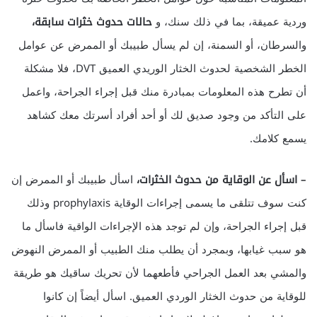
وردية عميقة، بما في ذلك سنك، و
حالات حدوث خثرات سابقة،
والسرطان، أو السمنة، إن لم يسأل طبيبك أو الممرض عن عوامل
الخطر الشخصية لحدوث الخثار الوريدي العميق DVT، فلا مشكلة
أن تطرح هذه المعلومات بمبادرة منك قبل إجراء الجراحة، واعمل
على التأكد من وجود صديق لك أو أحد أفراد أسرتك معك كشاهد
يسمع كلامك.
– اسأل عن الوقاية من حدوث الخثرات،
اسأل طبيبك أو الممرض إن
كنت سوف تتلقى ما يسمى إجراءات الوقاية prophylaxis وذلك
قبل إجراء الجراحة، وإن لم توجد هذه الإجراءات الواقية فاسأل ما
هو سبب غيابها، وبمجرد أن يطلب منك الطبيب أو الممرض النهوض
والمشي بعد العمل الجراحي فأطعهما لأن تحريك ساقيك هو طريقة
للوقاية من حدوث الخثار الوردي العميق. اسأل أيضاً إن كانوا