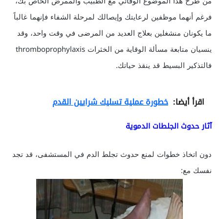
من طرح هذا الموضوع الوقائي مع الطبيب والممرض الخاص بك،
فرغم أنهما موظفين لرعايتك وإيصالك لمرحلة الشفاء فإنهما غالباً
ما يكونان منشغلين بعلاج العديد من المرضى في وقت واحد، وقد
ينسيان متابعة مسألة الوقاية من الخثرات thromboprophylaxis
فالتذكير البسيط قد ينقذ حياتك.
اقرأ أيضا:
خطورة عملية تسليك شرايين القدم
آثار حدوث الجلطات الدموية
دون اتخاذ خطوات لمنع حدوث تجلط الدم في المستشفى، قد تجد
نفسك مع: