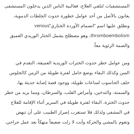
المستشفيات لتلقي العلاج، فغالبية الناس الذين يدخلون المستشفى
يعانون بالأصل من أحد عوامل خطورة حدوث الجلطات الدموية،
ونطلق عليها اسم “انصمام الأوردة الخثاري”venous
thromboembolism، وهو مصطلح يشمل الخثار الوريدي العميق
والصمة الرئوية معاً.
ومن عوامل خطر حدوث الخثرات الوريدية العميقة، التقدم في
السن وكذلك البقاء بوضع خامل لفترة طويلة من الزمن كالجلوس
خلف الحاسوب لساعات طويلة، ووجود قصة إصابة حديثة بها،
والسمنة، والتدخين، وأمراض القلب، والسرطان، ومما يزيد من خطر
حدوث الخثرة، البقاء لفترة طويلة في السرير أثناء الإقامة للعلاج
في المشفى ولذلك فلا تستغرب إصرار الطبيب على أن تنهض
وتقوم بالمشي والحركة وأنت لا زلت ضعيفاً منهكاً بعد عمل جراحي.