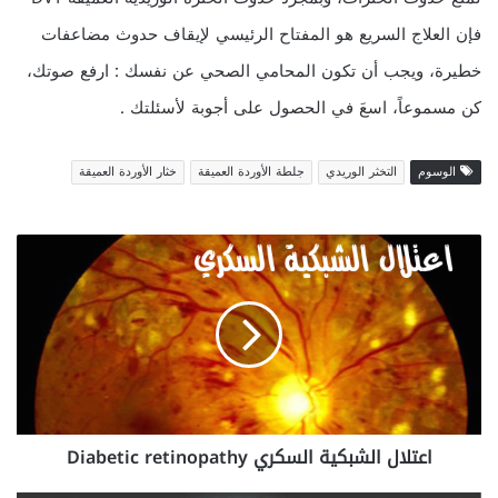
فإن العلاج السريع هو المفتاح الرئيسي لإيقاف حدوث مضاعفات
خطيرة، ويجب أن تكون المحامي الصحي عن نفسك : ارفع صوتك،
كن مسموعاً، اسعَ في الحصول على أجوبة لأسئلتك .
الوسوم
التخثر الوريدي
جلطة الأوردة العميقة
خثار الأوردة العميقة
ا
ع
ت
ل
ا
ل
ا
ل
ش
اعتلال الشبكية السكري Diabetic retinopathy
ب
ك