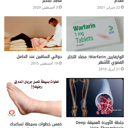
القدم
مضاد للتخثر
p
t
22 فبراير 2021
3 أغسطس 2020
a
i
t
n
h
i
y
t
i
s
P
i
دوالي الساقين عند الحامل
الوارفارين Warfarin: مضاد التخثر
g
الفموي الأشهر
19 أغسطس 2015
m
21 أبريل 2018
e
n
t
o
s
a
جلطة الأوردة العميقة Deep
خمس خطوات بسيطة تساعدك