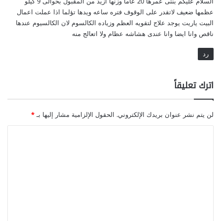
السلام عليكم بنتى عمرها 20 عاما وزنها ازيد من المقبول بحوالى 9 كيلو
ل
عظمها ضعيف لاتقدر على الوقوف فتره ساعه ويدها تؤلما اذا عملت اعمال
البيت ياريت يوجد علاج لتقويه العظم وزياده الكالسوم لان الكالسيوم عندها
ناقص وانا ايضا وانا عندى هشاشه عظام ولا اتعالج منه
رد
اترك تعليقاً
لن يتم نشر عنوان بريدك الإلكتروني.
الحقول الإلزامية مشار إليها بـ
*
ا
ل
ت
ع
ل
ي