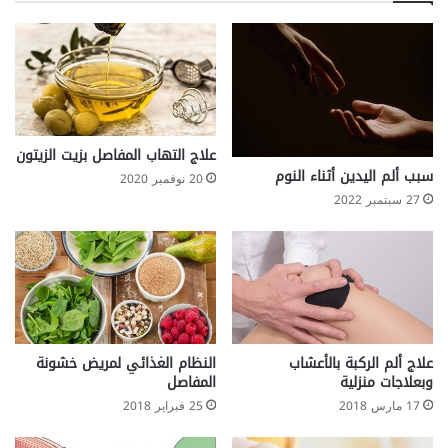
ض
ل
ر
ا
و
ك
ا
ت
ت
ئ
م
ا
ن
ب
ف
ل
علاج التهاب المفاصل بزيت الزيتون
ي
أ
سبب ألم اليدين أثناء النوم
20 نوفمبر 2020
ت
م
27 سبتمبر 2022
ا
ر
م
ا
ي
ض
ن
ب
ا
ا
ت
ل
ك
ل
علاج ألم الركبة بالأعشاب
النظام الغذائي لمريض خشونة
ي
وبعلاجات منزلية
المفاصل
17 مارس 2018
25 فبراير 2018