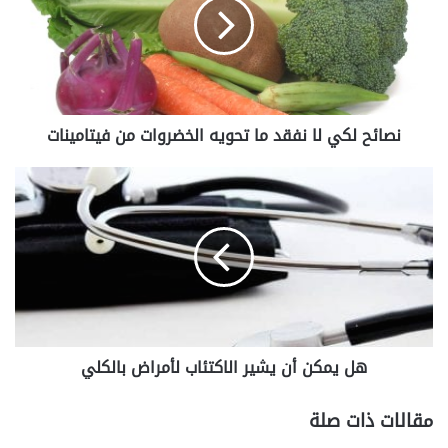
ئ
ح
ل
ك
ي
ل
نصائح لكي لا نفقد ما تحويه الخضروات من فيتامينات
ا
ن
ف
ه
ق
ل
د
ي
م
م
ا
ك
ت
ن
ح
أ
و
ن
ي
ي
هل يمكن أن يشير الاكتئاب لأمراض بالكلي
ه
ش
ا
ي
ل
ر
مقالات ذات صلة
خ
ا