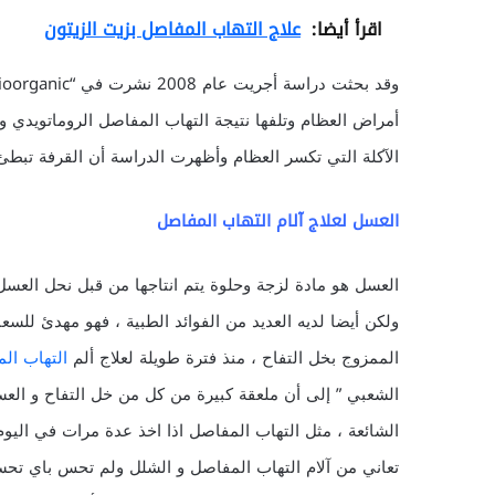
اقرأ أيضا:
علاج التهاب المفاصل بزيت الزيتون
وقد بحثت دراسة أجريت عام 2008 نشرت في “Bioorganic اي الكيمياء الطبية” في استخدام
أمراض العظام وتلفها نتيجة التهاب المفاصل الروماتويدي و
الآكلة التي تكسر العظام وأظهرت الدراسة أن القرفة تبطئ 
العسل
لعلاج آلام
التهاب المفاصل
العسل هو مادة لزجة وحلوة يتم انتاجها من قبل نحل العسل ا
ولكن أيضا لديه العديد من الفوائد الطبية ، فهو مهدئ لل
الممزوج بخل التفاح ، منذ فترة طويلة لعلاج ألم
التهاب ال
الشعبي ” إلى أن ملعقة كبيرة من كل من خل التفاح و الع
الشائعة ، مثل التهاب المفاصل اذا اخذ عدة مرات في اليوم
تعاني من آلام التهاب المفاصل و الشلل ولم تحس باي تحسن