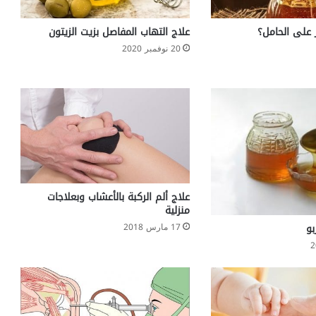
ا
ع
على الحامل؟
علاج التهاب المفاصل بزيت الزيتون
ر
20 نوفمبر 2020
ا
ض
و
ا
ل
ع
ل
ا
ج
A
علاج ألم الركبة بالأعشاب وبعلاجات
c
منزلية
r
بو
17 مارس 2018
o
m
e
g
a
l