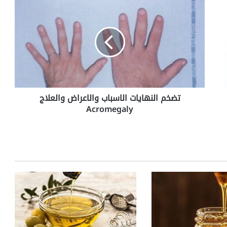
ت
ض
خ
م
ا
ل
ن
ه
ا
تضخم النهايات الاسباب والاعراض والعلاج
ي
Acromegaly
ا
ت
ا
ل
ا
س
ب
ا
ب
و
ا
ل