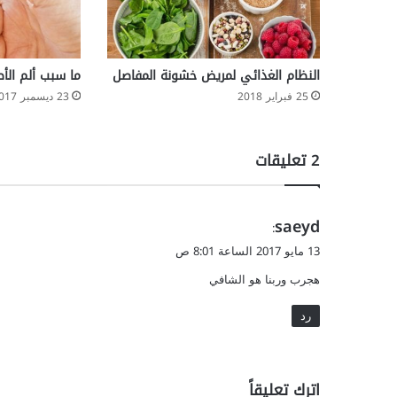
النظام الغذائي لمريض خشونة المفاصل
ما سبب ألم الأص
25 فبراير 2018
23 ديسمبر 2017
‫2 تعليقات
ي
saeyd
:
ق
13 مايو 2017 الساعة 8:01 ص
و
هجرب وربنا هو الشافي
ل
رد
اترك تعليقاً