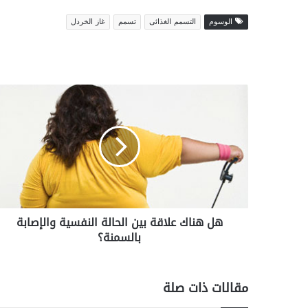
الوسوم
التسمم الغذائى
تسمم
غاز الخردل
ه
ل
ه
ن
ا
ك
ع
ل
ا
هل هناك علاقة بين الحالة النفسية والإصابة
ق
بالسمنة؟
ة
ب
ي
ن
مقالات ذات صلة
ا