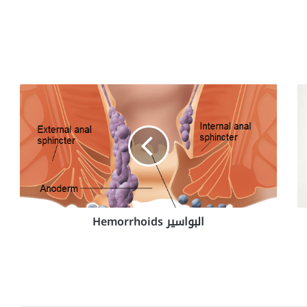
ا
ل
ب
و
ا
س
ي
ر
H
البواسير Hemorrhoids
e
m
o
r
r
h