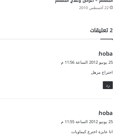
التسمم – أعراض وعلاج التسمم
ل
22 أغسطس 2010
س
م
ن
‫2 تعليقات
ة
؟
ي
hoba
:
ق
25 يونيو 2012 الساعة 11:56 م
و
اختراع مزهل
ل
رد
ي
hoba
:
ق
25 يونيو 2012 الساعة 11:55 م
و
انا عايزة اخترع كيماويات
ل