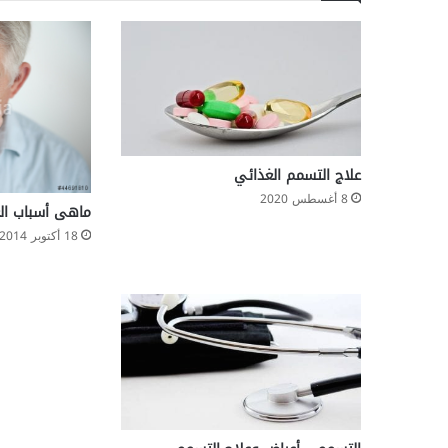
ل
ح
ا
ل
ة
ا
ل
ن
ف
علاج التسمم الغذائي
س
8 أغسطس 2020
ي
ماهى أسباب الغ
ة
18 أكتوبر 2014
و
ا
ل
إ
ص
ا
ب
ة
ب
ا