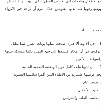
مع الأطفال والذهاب إلى الاماكن المعزوله فى البيت. و الانكماش
ووضع وجهها على يديها مقلوبتين خلال النوم أو الراحة حين الانزواء
.
ملاحظـــــــــات
1- في ألا ونه ألا خيره أصبحت تنتابها نوبات الصرع لمـا تطيل
الوقوف في أي مكان فتسقط الي جهة اليمين دائما ممسكة بيديها
رأسها عند الآذنين.
2- أن لديها ملف كامل حول الوضعيه الصحيه الحالية.
وقد عرضتها علىمزيد من الأطباء الذين أكدوا سلامتها العضوية.
ـ طبيب عام
ـ طبيب الأطفال
ـ طبيب القلب والشرايين