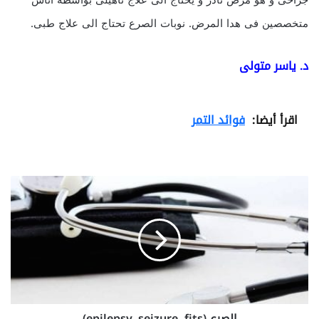
جراحى و هو مرض نادر و يحتاج الى علاج تاهيلى بواسطه اناس
متخصصين فى هدا المرض. نوبات الصرع تحتاج الى علاج طبى.
د. ياسر متولى
اقرأ أيضا:
فوائد التمر
ا
ل
ص
ر
ع
(
e
p
i
الصرع (epilepsy, seizure, fits)
l