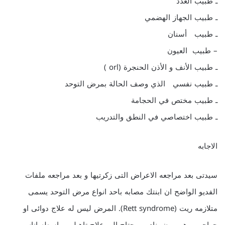
ـ طبيب الغدد
ـ طبيب الجهاز الهضمي
ـ طبيب أسنان
– طبيب العيون
ـ طبيب الأنف و الأذن الحنجرة (orl )
ـ طبيب نفسي الذي وصف الحالة بمرض التوحد
ـ طبيب مختص في الحجامة
ـ طبيب اختصاصي في النطق والتدريب
الاجابه
سيدتى بعد مراجعه الاعراض التى زكرتيها و بعد مراجعه ملفات
الفديو الواضح ان ابنتك مصابه باحد انواع مرض التوحد يسمى
متلازمه ريت (Rett syndrome). المرض ليس له علاج دوائى او