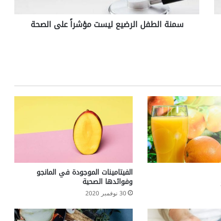
ف
ل
سمنة الطفل الرضيع ليست مؤشراً على الصحة
ا
ل
ر
ض
ي
ع
ل
ي
س
ت
م
ؤ
ش
ر
اً
الفيتامينات الموجودة في المانجو
ع
وفوائدها الصحية
ل
30 نوفمبر 2020
ى
ا
ل