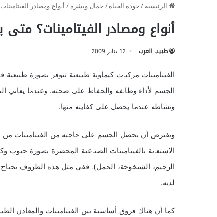
الرئيسية
/
جودة الحياة
/
جمال وبشرة
/
أنواع ومصادر الفيتامينات
أنواع ومصادر الفيتامينات؟ متى ي
طبيب العرب
12 يناير 2009
الفيتامينات مركبات كيماوية طبيعية تتوفر بصورة طبيعية في
الجسم لأداء وظائفه والحفاظ على صحته. وعندما يعاني الجس
ونشاطه عندما يحصل على كفايته منها.
ويفترض أن يحصل الجسم على حاجته من الفيتامينات من ا
الاستعانة بالفيتامينات الصناعية المحضرة بصورة حبوب 
الرجيم، الشيخوخة، الحمل)، ففي مثل هذه الظروف يحتاج ا
لديه.
كما أن هناك فروق أساسية بين الفيتامينات والمعادن الطبيع