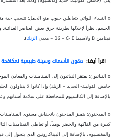
يلي: (حامض الفوليك، حديد وكالسيوم) وذلك بعد استشارة ا
o النساء اللواتي يتعاطين حبوب منع الحمل: تتسبب حبة م
الجسم، نظراً لإخلالها بطريقة حرق بعض العناصر الغذائية. و
فيتامين B ولاسيما B6 – C- E – معدن
الزنك
).
اقرأ أيضا:
دهون الأسماك وسيلة طبيعية لمكافحة 
بالإضافة إلى الكالسيوم للمحافظة على سلامة أسنانهم وع
o المدخنون: يتميز المدخنون بانخفاض مستوى الفيتامينات
والمغنسيوم، بالإضافة إلى البيتاكاروتين الذي يتحول إلى فيتا