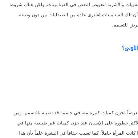
قويات والأشربة لتعويض النقص في الفيتامينات. ولكن هناك شروط
 أن تلك الفيتامينات تُشترى عادة من الصيدليات من دون وصفة
لعرض للتسمم.
لأولى؟
عرضاً لخزن كميات كبيرة منه في جسمه قد تصيبه بالتسمم، ومن
الفيتامينات A، E، D، K. ويعتبر كل من فيتامين D، A الأكثر خطورة على الإنسان عند خزن كميات غير طبيعية منها في
تشوهات للجنين إذا كانت المرأة حاملاً، كما تسبب جفافاً في البشرة علماً بأن هذا