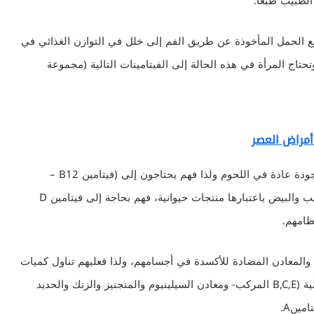
لطبيب طبعاً.
نع الحمل المأخوذة عن طريق الفم إلى خلل في التوازن الغذائي في
تحتاج المرأة في هذه الحالة إلى الفيتامينات التالية (مجموعة
أمراض العصر
o النباتيون: يفتقر النباتيون إلى الفيتامينات والمعادن الموجودة عادة في اللحوم ولذا فهم يحتاجون إلى (فيتامين B12 –
حامض الفوليك- الحديد – الزنك) وإذا كانوا لا يتناولون الحليب والبيض باعتبارها منتجات حيوانية، فهم بحاجة إلى فيتامين D
ظامهم.
 والمعادن المضادة للأكسدة في أجسامهم، ولذا فعليهم تناول كميات
كبيرة من الفاكهة والخضر يومياً، أو تعاطي الفيتامينات التالية (B,C,E المركب- ومعادن السيلينيوم والمنجنيز والزنك والحديد
مينA.