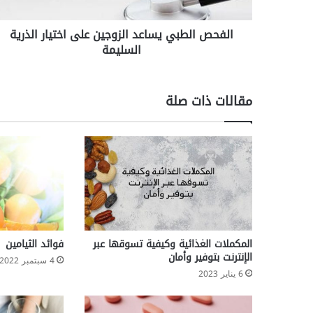
ط
ب
الفحص الطبي يساعد الزوجين على اختيار الذرية
ي
السليمة
ي
س
ا
ع
مقالات ذات صلة
د
ا
ل
ز
و
ج
ي
ن
ع
ل
المكملات الغذائية وكيفية تسوقها عبر
فوائد الثيامين
ى
الإنترنت بتوفير وأمان
4 سبتمبر 2022
ا
6 يناير 2023
خ
ت
ي