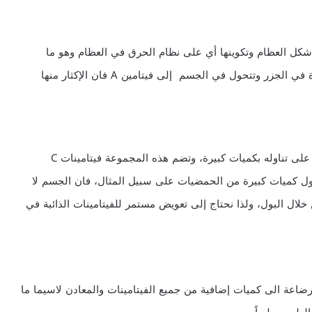
ؤثر على شكل العظام وتكوينها أي على نظام الحرق في العظام وهو ما
يسمى بالميتابوليزم، أما مادة البيتاكاروتين وهي توجد بكثرة في الجزر وتتحول في الجسم إلى فيتامين A فان الإكثار منها
أي أن الجسم يتخلص منه مع البول ولا يختزنه مهما حرصنا على تناوله بكميات كبيرة، وتضم هذه المجموعة فيتامينات C
 فعندما نتناول كميات كبيرة من الحمضيات على سبيل المثال، فان الجسم لا
فيها، بل يطرحه من خلال البول، ولذا نحتاج إلى تعويض مستمر للفيتامينات الذائبة في
رضاعة الى كميات إضافية من جميع الفيتامينات والمعادن لاسيما ما