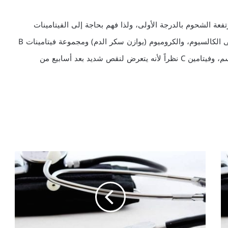
تفعة الشحوم بالدرجة الأولى، ولذا فهم بحاجة إلى الفيتامينات
المخزونة في الشحوم مثل فيتامين A، E، D، K بالإضافة إلى الكالسيوم، والكروميوم (يوازن سكر الدم) ومجموعة فيتامينات B
ص شديد بعد أسابيع من
س
م
ن
ة
ا
ل
ط