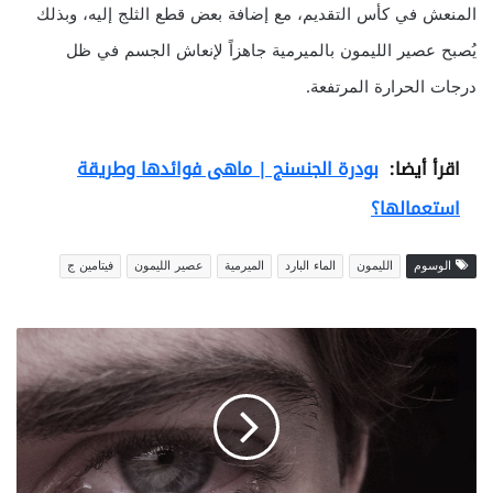
المنعش في كأس التقديم، مع إضافة بعض قطع الثلج إليه، وبذلك
يُصبح عصير الليمون بالميرمية جاهزاً لإنعاش الجسم في ظل
درجات الحرارة المرتفعة.
اقرأ أيضا:
بودرة الجنسنج | ماهى فوائدها وطريقة
استعمالها؟
الوسوم
الليمون
الماء البارد
الميرمية
عصير الليمون
فيتامين ج
ا
ل
ت
و
ت
ر
+