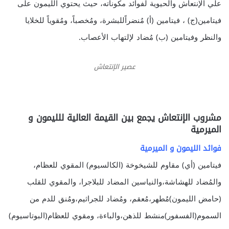
علي الإنتعاش والحيوية لفوائد مكوناته، حيث يحتوي الليمون على
فيتامين(ج) ، فيتامين (أ) مُنضراًللبشرة، ومُخصباً، ومُقوياً للخلايا
والنظر وفيتامين (ب) مُضاد لإلتهاب الأعصاب.
عصير الإنتعاش
مشروب الإنتعاش يجمع بين القيمة العالية للليمون و
الميرمية
فوائد الليمون و الميرمية
فيتامين (أي) مقاوم للشيخوخة (الكالسيوم) المقوي للعظام،
والمُضاد للهشاشة،والنياسين المضاد للبلاجرا، والمقوي للقلب
(حامض الليمون)مُطهر،مُعقم، ومُضاد للجراثيم،ومُنق للدم من
السموم(الفسفور)منشط للذهن،والباءة، ومقوي للعظام(البوتاسيوم)