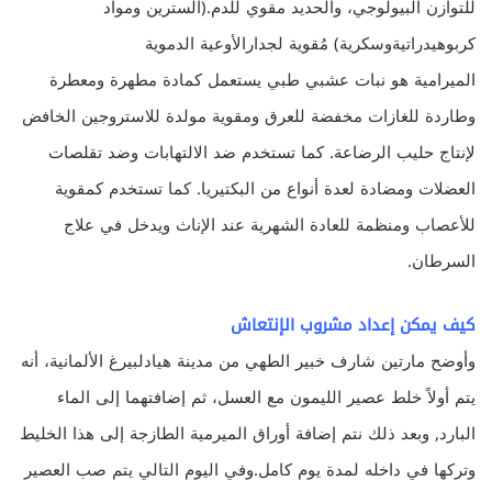
للتوازن البيولوجي، والحديد مقوي للدم.(السترين ومواد
كربوهيدراتيةوسكرية) مُقوية لجدارالأوعية الدموية
الميرامية هو نبات عشبي طبي يستعمل كمادة مطهرة ومعطرة
وطاردة للغازات مخفضة للعرق ومقوية مولدة للاستروجين الخافض
لإنتاج حليب الرضاعة. كما تستخدم ضد الالتهابات وضد تقلصات
العضلات ومضادة لعدة أنواع من البكتيريا. كما تستخدم كمقوية
للأعصاب ومنظمة للعادة الشهرية عند الإناث ويدخل في علاج
السرطان.
كيف يمكن إعداد مشروب الإنتعاش
وأوضح مارتين شارف خبير الطهي من مدينة هيادلبيرغ الألمانية، أنه
يتم أولاً خلط عصير الليمون مع العسل، ثم إضافتهما إلى الماء
البارد, وبعد ذلك نتم إضافة أوراق الميرمية الطازجة إلى هذا الخليط
وتركها في داخله لمدة يوم كامل.وفي اليوم التالي يتم صب العصير