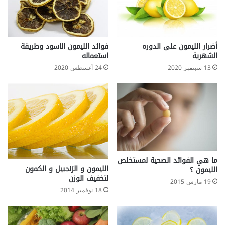
م
ع
ع
ا
د
ل
ل
أ
ا
ط
أضرار الليمون على الدوره
فوائد الليمون الاسود وطريقة
ل
ف
الشهرية
استعماله
س
ا
13 سبتمبر 2020
24 أغسطس 2020
ك
ل
ت
ة
ق
ل
ب
ي
ة
2
ما هي الفوائد الصحية لمستخلص
الليمون و الزنجبيل و الكمون
1
الليمون ؟
لتخفيف الوزن
ض
19 مارس 2015
ع
18 نوفمبر 2014
ف
ا