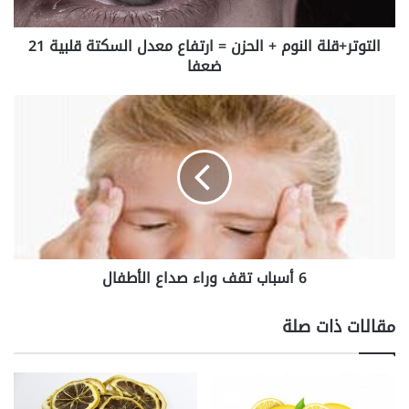
ق
ل
التوتر+قلة النوم + الحزن = ارتفاع معدل السكتة قلبية 21
ة
ضعفا
ا
ل
ن
6
و
أ
م
س
+
ب
ا
ا
ل
ب
ح
ت
ز
ق
ن
ف
=
6 أسباب تقف وراء صداع الأطفال
و
ا
ر
ر
ا
مقالات ذات صلة
ت
ء
ف
ص
ا
د
ع
ا