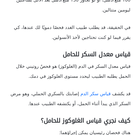
100 ملغ/دسل، أو لو تجاوز 130 ملغ/دسل بعد الأكل بساعتين
ليومين متتالين.
في الحقيقة، قد يطلب طبيب الغدد فحصًا دمويًا لك عندها، كي
يقرر فيما لو كنت تحتاجين لأخذ الأنسولين.
قياس معدل السكر للحامل
قياس معدل السكر في الدم (الغلوكوز) هو فحصٌ روتيني خلال
الحمل يطلبه الطبيب ليحدد مستوى الغلوكوز في دمك.
قد يكشف
قياس سكر الدم
إصابتك بالسكري الحملي، وهو مرض
السكر الذي يبدأ أثناء الحمل، أو يكتشفه الطبيب عندها.
كيف نجري قياس الغلوكوز للحامل؟
هناك فحصان رئيسيان يمكن إجراؤهما: