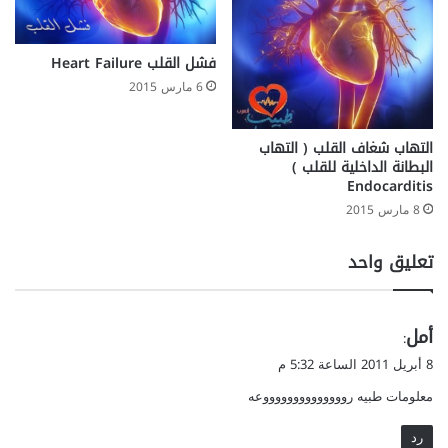
فشل القلب Heart Failure
6 مارس 2015
التهاب شغاف القلب ( التهاب
البطانة الداخلية للقلب )
Endocarditis
8 مارس 2015
تعليق واحد
ي
أمل
:
ق
8 أبريل 2011 الساعة 5:32 م
و
معلومات طبيه رووووووووووووووعه
ل
رد