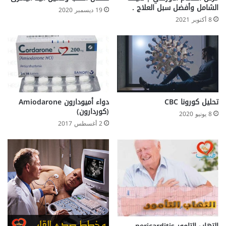
و
الشامل وأفضل سبل العلاج .
19 ديسمبر 2020
ا
8 أكتوبر 2021
ز
ن
ة
تحليل كورونا CBC
دواء أميودارون Amiodarone
(كوردارون)
8 يونيو 2020
2 أغسطس 2017