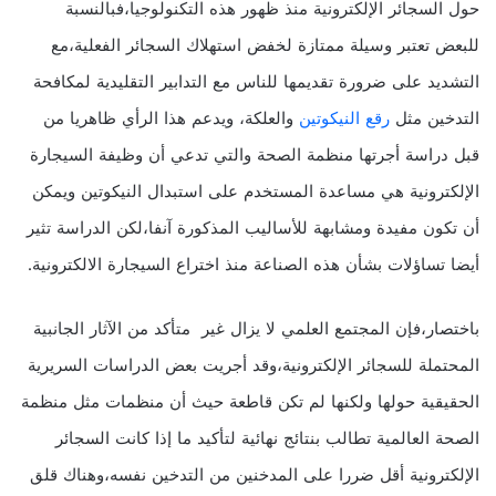
حول السجائر الإلكترونية منذ ظهور هذه التكنولوجيا،فبالنسبة
للبعض تعتبر وسيلة ممتازة لخفض استهلاك السجائر الفعلية،مع
التشديد على ضرورة تقديمها للناس مع التدابير التقليدية لمكافحة
التدخين مثل
رقع النيكوتين
والعلكة، ويدعم هذا الرأي ظاهريا من
قبل دراسة أجرتها منظمة الصحة والتي تدعي أن وظيفة السيجارة
الإلكترونية هي مساعدة المستخدم على استبدال النيكوتين ويمكن
أن تكون مفيدة ومشابهة للأساليب المذكورة آنفا،لكن الدراسة تثير
أيضا تساؤلات بشأن هذه الصناعة منذ اختراع السيجارة الالكترونية.
باختصار،فإن المجتمع العلمي لا يزال غير متأكد من الآثار الجانبية
المحتملة للسجائر الإلكترونية،وقد أجريت بعض الدراسات السريرية
الحقيقية حولها ولكنها لم تكن قاطعة حيث أن منظمات مثل منظمة
الصحة العالمية تطالب بنتائج نهائية لتأكيد ما إذا كانت السجائر
الإلكترونية أقل ضررا على المدخنين من التدخين نفسه،وهناك قلق