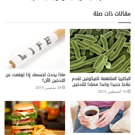
ر
ي
ع
ة
مقالات ذات صلة
م
غ
ن
ر
ف
ي
ي
ب
ر
ة
و
ي
س
م
ن
ك
ق
ن
ص
أ
ماذا يحدث لجسمك إذا توقفت عن
البكتريا الملتهمة للنيكوتين تقدم
ا
ن
التدخين الآن؟
علاجا جديدا واعدا مضادا للتدخين
ل
ي
29 سبتمبر 2013
م
10 أغسطس 2015
س
ن
ب
ا
ب
ع
ه
ة
ا
ا
ا
ل
ل