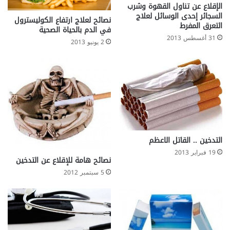
ب
إ
الإقلاع عن تناول القهوة وشرب
ش
ج
السجائر إحدى الوسائل لعلاج
نصائح لعلاج ارتفاع الكوليسترول
ر
ه
التعرق المفرط
في الدم بالحياة الصحية
ي
ا
31 أغسطس 2013
2 يونيو 2013
ة
د
؟
التدخين .. القاتل الاعظم
19 فبراير 2013
نصائح هامة للإقلاع عن التدخين
5 سبتمبر 2012