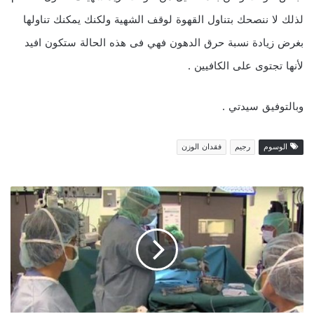
لذلك لا ننصحك بتناول القهوة لوقف الشهية ولكنك يمكنك تناولها
بغرض زيادة نسبة حرق الدهون فهي فى هذه الحالة ستكون افيد
لأنها تجتوى على الكافيين .
وبالتوفيق سيدتي .
الوسوم
رجيم
فقدان الوزن
م
ع
ج
ز
ة
ط
ب
ي
ة