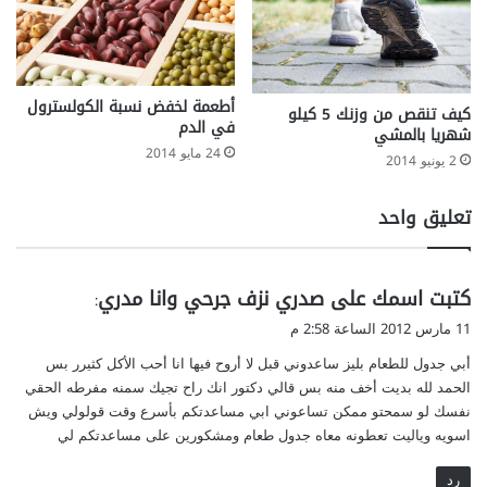
أطعمة لخفض نسبة الكولسترول
كيف تنقص من وزنك 5 كيلو
في الدم
شهريا بالمشي
24 مايو 2014
2 يونيو 2014
تعليق واحد
ي
كتبت اسمك على صدري نزف جرحي وانا مدري
:
ق
11 مارس 2012 الساعة 2:58 م
و
أبي جدول للطعام بليز ساعدوني قبل لا أروح فيها انا أحب الأكل كثيرر بس
ل
الحمد لله بديت أخف منه بس قالي دكتور انك راح تجيك سمنه مفرطه الحقي
نفسك لو سمحتو ممكن تساعوني ابي مساعدتكم بأسرع وقت قولولي ويش
اسويه وياليت تعطونه معاه جدول طعام ومشكورين على مساعدتكم لي
رد