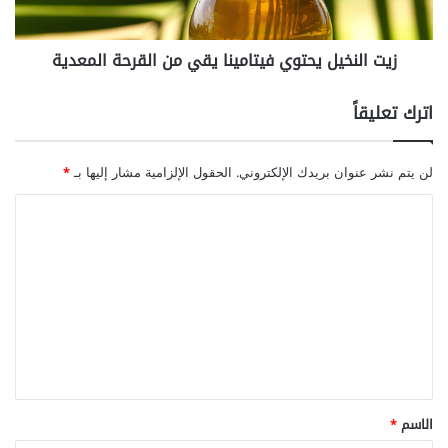
ق
ي
)
ل
زيت النخيل يحتوي فيتامينا يقي من القرحة المعدية
ا
ي
ل
ح
ع
ت
اترك تعليقاً
ظ
و
ا
ي
م
ف
لن يتم نشر عنوان بريدك الإلكتروني.
الحقول الإلزامية مشار إليها بـ
*
ي
ت
ا
ا
ل
م
ت
ي
ن
ع
ا
ل
ي
ق
ي
ي
ق
م
ن
*
الاسم
*
ا