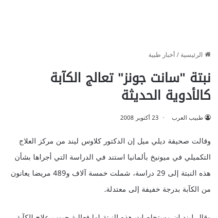
الرئيسية
/
أخبار طبية
نبتة "سانت جونز" تعالج الكآبة
كالأدوية الحديثة
طبيب العرب
23 أكتوبر 2008
وقالت صحيفة ديلي ميل إن الدكتور كلاوس ليند من مركز العلاج
التكميلي في ميونيخ بألمانيا استند في الدراسة التي أجراها بشأن
هذه النبتة إلى 29 دراسة، شملت خمسة آلاف و489 مريضا يعانون
من الكآبة بدرجة خفيفة إلى معتدلة.
وقال ليند إن مستخلصات هذه النبتة لها فعالية حبوب علاج الكآبة