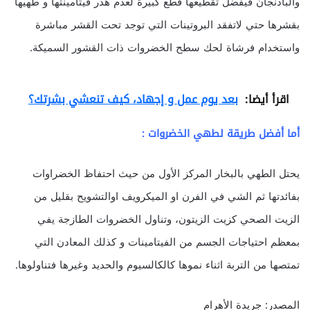
والباذنجان فيفضل تقطيعها قطع كبيرة لعدم هدر فيتامينتها و طهيها
بقشرها حتي لاتفقد البروتينات التي توجد تحت القشر مباشرة
واستخدام فرشاة لحك سطح الخضروات ذات القشور السميكة.
اقرأ أيضا:
بعد يوم عمل و إجهاد، كيف تنعشي بشرتك؟
أما أفضل طريقة لطهي الخضروات :
يحتل الطهي بالبخار المركز الأول من حيث احتفاظ الخضراوات
بفائدتها ثم الشي في الفرن او الميكرويف اوالتشويح بقليل من
الزيت الصحي كزيت الزيتون، وتناول الخضروات الطازجة يفي
بمعظم احتياجات الجسم من الفيتامينات و كذلك المعادن التي
تمتصها من التربة اثناء نموها كالكالسيوم والحديد وغيرها فتناولوها.
المصدر: جريدة الأهرام