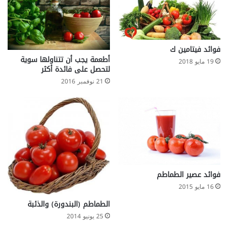
فوائد فيتامين ك
أطعمة يجب أن تتناولها سوية
19 مايو 2018
لتحصل على فائدة أكثر
21 نوفمبر 2016
فوائد عصير الطماطم
16 مايو 2015
الطماطم (البندورة) والذئبة
25 يونيو 2014