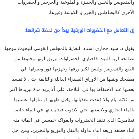
والبقدونس والخس والخبيزة والملوخية والجرجير والخضروات
الأخري كالبطاطس والجزر و الكوسة وغيرها.
إن التعامل مع الخضروات الورقية يبدأ من لحظة شرائها:
يقول د. سيد حجازي استاذ التغذية بالمجلس القومي للبحوث موجها
نصائحه لربة البيت فاختاري الخضراوات لبريق لونها وخلوها من
البقع والتسويس وليس لكبر ورقها وجهزيها فور وصولها الي
مطبخك ونقيها من الأوراق الصفراء الذابلة والتالفة حتي لا تفسد
بعضها عند الاحتفاظ بها في الثلاجة، علي ألا يزيد مدة تبريدها اكثر
من ثلاثة ايام والا فقدت مغذياتها، وقبل طهيها او تناولها اغسليها
بالماء الجاري ولاتنقعيها حتي لاتذوب فيتاميناتها في الماء خاصة
فيتامينC الذي تفقد الخضروات والفواكه خمسين في المائة منه
اثناء قطفه وربعه اثناء تداوله بالنقل والتوزيع والتخزين، ومن اجل