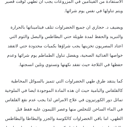
الاستفادة من الفيتامين في المزروعات يجب ان تطهي لوقت قصير
ويتم تناولها في نفس يوم شرائها.
ويضيف د. حجازي ان جميع الخضراوات تتلف فيتاميناتها بالحرارة
والتبريد والحفظ لمدة طويلة حتي البطاطس والبصل والثوم التي
اعتاد المصريون تخزينها يجب شراؤها بكميات محدودة حتي لاتفقد
خواصها الغذائية الصحية، ويفضل تناول الطماطم يوم شرائها وعدم
حفظها في الثلاجة حيث تفقد نكهتها وتستوي وتلين انسجتها.
كما ينتقد طرق طهي الخضراوات التي تتميز بالسوائل المخاطية
كالقلقاس والبامية حيث ان هذه المادة الموجودة ايضا في الملوخية
تماثل دور الكورتيزون في علاج الامراض لذا يجب عدم نقع القلقاس
في الماء الساخن للتخلص منها وعصر الليمون عليه فقط قبل
الطهي، اما باقي الخضراوات كالكوسة والجزر والبطاطا والبطاطس