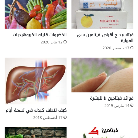
ا
ل
ز
ه
و
ر
فيتاسيد ج أقراص فيتامين سي
الخضروات قليلة الكربوهيدرات
الفوارة
ا
12 يناير 2020
ل
17 ديسمبر 2020
ب
ر
ي
ة
.
فوائد فيتامين k للبشرة
14 مارس 2019
كيف تنظف كبدك في تسعة أيام
17 أغسطس 2018