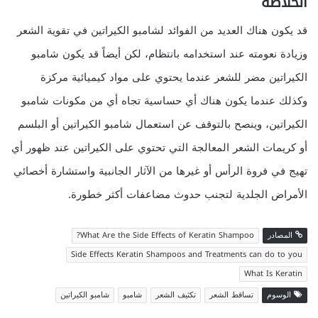
الخلاصة
قد يكون هناك العديد من الفوائد لشامبو الكيراتين في تقوية الشعر
وزيادة نعومته عند استخدامه بانتظام، لكن أيضاً قد يكون شامبو
الكيراتين مضر للشعر عندما يحتوي على مواد كيميائية مركزة
وكذلك عندما يكون هناك أي حساسية تجاه أي من مكونات شامبو
الكيراتين، وينصح بالتوقف عن استعمال شامبو الكيراتين أو البلسم
أو كريمات الشعر المعالجة التي تحتوي على الكيراتين عند ظهور أي
تهيج في فروة الرأس أو غيرها من الآثار الجانبية واستشارة أخصائي
الأمراض الجلدية لتجنب حدوث مضاعفات أكثر خطورة.
المصادر
What Are the Side Effects of Keratin Shampoo?
Side Effects Keratin Shampoos and Treatments can do to you
What Is Keratin
الوسوم
تساقط الشعر
تكثيف الشعر
شامبو
شامبو الكيراتين