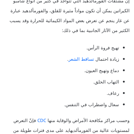
إنّ مشتقات الفورمألدهيد التي تتواجد في كثير من أنواع شامبو
الكيراتين يمكن أن تكون مواداً مثيرة للقلق، والفورمألدهيد عبارة
عن غاز ينجم عن تعرض بعض المواد الكيمائية للحرارة وقد يسبب
الكثير من الآثار الجانبية بما في ذلك:
تهيج فروة الرأس.
زيادة احتمال
تساقط
الشعر
.
دماع وتهيج العيون.
التهاب الحلق.
رعاف.
سعال واضطراب في التنفس.
وحسب مراكز مكافحة الأمراض والوقاية منها
CDC
فإنّ التعرض
لمستويات عالية من الفورمألديهايد على مدى فترات طويلة من