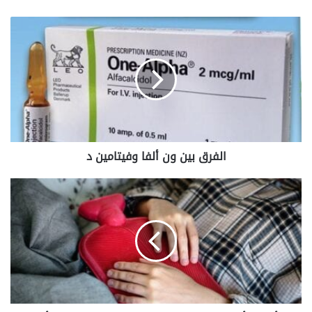
الفرق
بين
ون
ألفا
وفيتامين
د
الفرق بين ون ألفا وفيتامين د
أسباب
ألم
الرحم
بعد
التبويض
ومتى
يكون
هذا
الألم