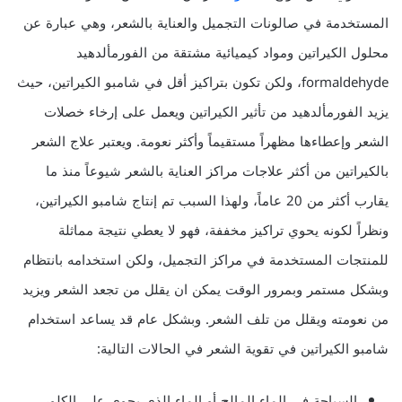
المستخدمة في صالونات التجميل والعناية بالشعر، وهي عبارة عن
محلول الكيراتين ومواد كيميائية مشتقة من الفورمألدهيد
formaldehyde، ولكن تكون بتراكيز أقل في شامبو الكيراتين، حيث
يزيد الفورمألدهيد من تأثير الكيراتين ويعمل على إرخاء خصلات
الشعر وإعطاءها مظهراً مستقيماً وأكثر نعومة. ويعتبر علاج الشعر
بالكيراتين من أكثر علاجات مراكز العناية بالشعر شيوعاً منذ ما
يقارب أكثر من 20 عاماً، ولهذا السبب تم إنتاج شامبو الكيراتين،
ونظراً لكونه يحوي تراكيز مخففة، فهو لا يعطي نتيجة مماثلة
للمنتجات المستخدمة في مراكز التجميل، ولكن استخدامه بانتظام
وبشكل مستمر وبمرور الوقت يمكن ان يقلل من تجعد الشعر ويزيد
من نعومته ويقلل من تلف الشعر. وبشكل عام قد يساعد استخدام
شامبو الكيراتين في تقوية الشعر في الحالات التالية:
السباحة في الماء المالح أو الماء الذي يحوي على الكلور.