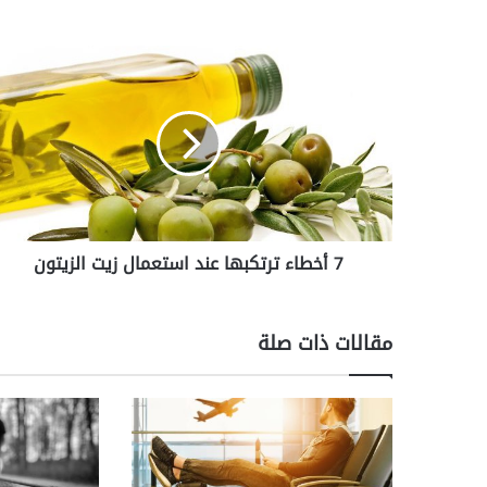
7
أ
خ
ط
ا
ء
ت
ر
ت
7 أخطاء ترتكبها عند استعمال زيت الزيتون
ك
ب
ه
ا
مقالات ذات صلة
ع
ن
د
ا
س
ت