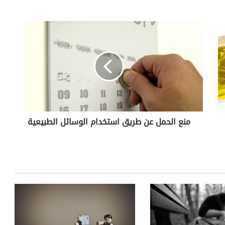
م
ن
ع
ا
ل
ح
م
ل
ع
منع الحمل عن طريق استخدام الوسائل الطبيعية
ن
ط
ر
ي
ق
ا
س
ت
خ
د