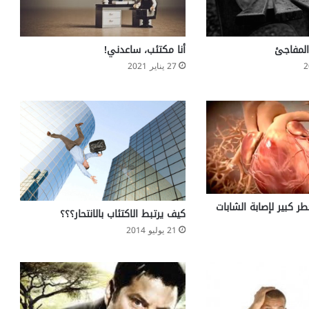
ا
م
ا
ل
المفاجئ
أنا مكتئب، ساعدني!
و
27 يناير 2021
س
ا
ئ
ل
ا
ل
ط
ب
ي
ع
طر كبير لإصابة الشابات
كيف يرتبط الاكتئاب بالانتحار؟؟؟
ي
21 يوليو 2014
ة