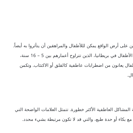
 على أرض الواقع يمكن لللأطفال والمراهقين أن يتأثروا به أيضاً.
ووفقاً لأرقام الإحصائيات الوطنية البريطانية، فإن 10% من الأطفال في بريطانيا، الذين تتراوح أعمارهم بين 5 – 16 سنة،
ت عقلية ملحوظة، كما أن 4 % من الأطفال يعانون من اضطرابات عاطفية كالقلق أو الاكتئاب. وتكمن
ل.
 المشاكل العاطفية الأكثر خطورة. تتمثل العلامات الواضحة التي
 مع بكاء أو حدة طبع، والتي قد لا تكون مرتبطة بشيء محدد.