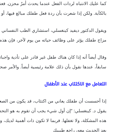
كما عليك الانتباه لردات الفعل عندما يحدث أمرٌ محزن.
بالكآبة. ولكن إذا شعرت بأن ردة فعل طفلك مبالغ فيها، أو 
ويقول الدكتور ديفيد كينغسلي، استشاري الطب النفساني 
مزاج طفلك يؤثر على وظائف حياته من يوم لآخر، فإن هذ
وقال أيضاً أنه إذا كان هناك طفل غير قادر على تأدية واجب
سابقاً، عندها نقول بأن ذلك علامة رئيسية أيضاً. والأمر صحيح
التعامل مع الاكتئاب عند الأطفال
إذا أحسست أن طفلك يعاني من اكتئاب، قد يكون من الص
يقول د. كينغسلي: “إن أول شيء يجب أن تقوم به هو التحد
هذه المشكلة، ولا تغفلها. فربما لا تكون ذات أهمية لديك، 
بعد الحديث معه، راجع طبيبك