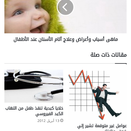
ل
ى
ر
أ
و
س
م
ب
ا
ا
ت
ب
ماهى أسباب وأعراض وعلاج آلام الأسنان عند الأطفال
و
و
ي
أ
د
ع
مقالات ذات صلة
م
ر
ن
ا
ا
ض
ل
و
ز
ع
ه
ل
و
ا
ر
ج
ا
آ
خلايا كبدية تنقذ طفل من التهاب
ل
ل
الكبد الفيروسي
ب
ا
13 أبريل 2012
ر
م
عوامل غير متوقعة تشير إلي
ي