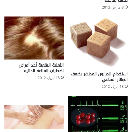
ضعف مناعتك
ا
ة
ل
8 مارس 2013
.
أ
س
ن
ا
ن
ع
ن
د
ا
الثعلبة البقعية أحد أمراض
ل
اضطراب المناعة الذاتية
استخدام الصابون المطهر يضعف
أ
13 أبريل 2012
الجهاز المناعي
ط
ف
13 أبريل 2012
ا
ل