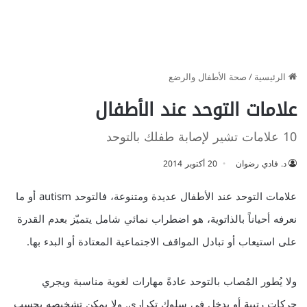
الرئيسية
/
صحة الأطفال والرضع
علامات التوحد عند الأطفال
10 علامات تشير لإصابة طفلك بالتوحد
د. فادي رضوان
20 أكتوبر 2014
علامات التوحد عند الأطفال عديدة ومتنوعة، فالتوحد autism أو ما
نعرفه أحياناً بالذاتوية، هو اضطراب نمائي شامل يتميّز بعدم القدرة
على استيعاب أو تبادل المواقف الاجتماعية المعتادة أو البدء بها.
ولا يُطور المُصاب بالتوحد عادةً مهارات لغوية مناسبة ويجري
حركات رتيبة أو يدخل في سلوك تكراري. ولا يمكن تشخيصه بحسب