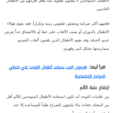
الأطفال المتوحدين لا يلعبون بعفوية كما يفعل أقرانهم من الأطفال
العاديين.
فلعبهم أكثر صرامة ويتضمّن طقوس رتيبة وتكراراً. فقد يقوم هؤلاء
الأطفال بالدوران أو بصف الألعاب على خط أو بالالتصاق جداً بغرض
عديم الحياة. وقد يقوم الأطفال الذين يلعبون ألعاب الفيديو
بممارستها بشكل كبير وقهري.
اقرأ أيضا:
هرمون الحب يساعد أطفال التوحد علي تخطي
الحواجز الإجتماعية
ارتفاع عتبة الألم
من علامات التوحد أنه تكون استجابة الأطفال المتوحدين للألم أقل
من المعتاد. فعادة مالا يلجؤون للصراخ طلباً للمساعدة إلا عند