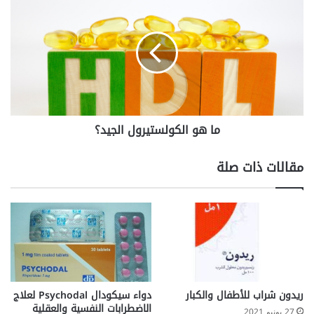
هو
الكولستيرول
الجيد؟
ما هو الكولستيرول الجيد؟
مقالات ذات صلة
ريدون شراب للأطفال والكبار
دواء سيكودال Psychodal لعلاج
الاضطرابات النفسية والعقلية
27 يونيو 2021