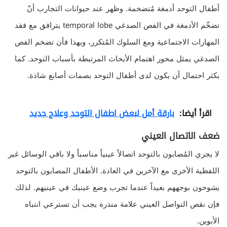
أطفال التوحد أدمغة مُتضخمة. وظهر عند حيوانات التجارب أنّ
تضخّم الأدمغة في الفص الصدغي temporal lobe يترافق مع فقد
المهارات الاجتماعية ومع السلوك المُتكرر، وبهذا فأن تضخم الفص
الصدغي يمثل محور اهتمام الأبحاث المرتبطة بأسباب التوحد. كما
يكثر احتمال أن يكون لدى أطفال التوحد بصمات أصابع شاذة.
اقرأ أيضا:
بارقة أمل لبعض اطفال التوحد وعلاج جديد
ضعف الاتصال العيني
لا يجري المُصابون بالتوحد اتصالاً عينياً مناسباً ولا باقي الوسائل غير
اللفظية الأخرى مع الآخرين في العادة. الأطفال المصابون بالتوحد
يشوحون بوجههم بعيداً عندما تجرب وضع عينيك في عينيهم. لذلك
فإن نقص التواصل العيني علامة منذرة يجب أن تسترعي انتباه
الأبوين.