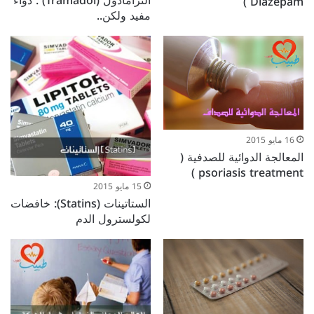
الترامادول (Tramadol) : دواء
Diazepam )
مفيد ولكن..
16 مايو 2015
المعالجة الدوائية للصدفية (
psoriasis treatment )
15 مايو 2015
الستاتينات (Statins): خافضات
لكولسترول الدم