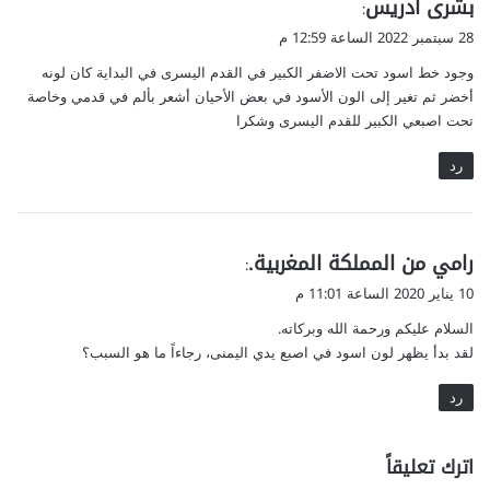
ي
بشرى ادريس
:
ق
28 سبتمبر 2022 الساعة 12:59 م
و
وجود خط اسود تحت الاضفر الكبير في القدم اليسرى في البداية كان لونه
ل
أخضر ثم تغير إلى الون الأسود في بعض الأحيان أشعر بألم في قدمي وخاصة
تحت اصبعي الكبير للقدم اليسرى وشكرا
رد
ي
رامي من المملكة المغربية.
:
ق
10 يناير 2020 الساعة 11:01 م
و
السلام عليكم ورحمة الله وبركاته.
ل
لقد بدأ يظهر لون اسود في اصبع يدي اليمنى، رجاءاً ما هو السبب؟
رد
اترك تعليقاً