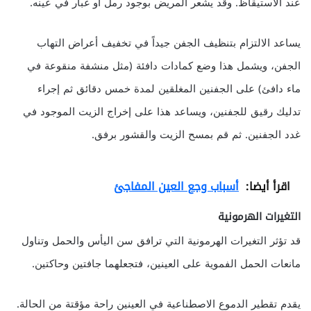
عند الاستيقاظ. وقد يشعر المريض بوجود رمل أو غبار في عينه.
يساعد الالتزام بتنظيف الجفن جيداً في تخفيف أعراض التهاب
الجفن، ويشمل هذا وضع كمادات دافئة (مثل منشفة منقوعة في
ماء دافئ) على الجفنين المغلقين لمدة خمس دقائق ثم إجراء
تدليك رقيق للجفنين، ويساعد هذا على إخراج الزيت الموجود في
غدد الجفنين. ثم قم بمسح الزيت والقشور برفق.
اقرأ أيضا:
أسباب وجع العين المفاجئ
التغيرات الهرمونية
قد تؤثر التغيرات الهرمونية التي ترافق سن اليأس والحمل وتناول
مانعات الحمل الفموية على العينين، فتجعلهما جافتين وحاكتين.
يقدم تقطير الدموع الاصطناعية في العينين راحة مؤقتة من الحالة.