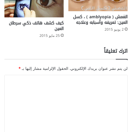
الغمش ( amblyopia ) ، كسل
العين: تعريفه وأسبابه وعلاجه
كيف كشف هاتف ذكي سرطان
العين
2 يونيو 2015
25 مايو 2015
اترك تعليقاً
لن يتم نشر عنوان بريدك الإلكتروني.
الحقول الإلزامية مشار إليها بـ
*
ا
ل
ت
ع
ل
ي