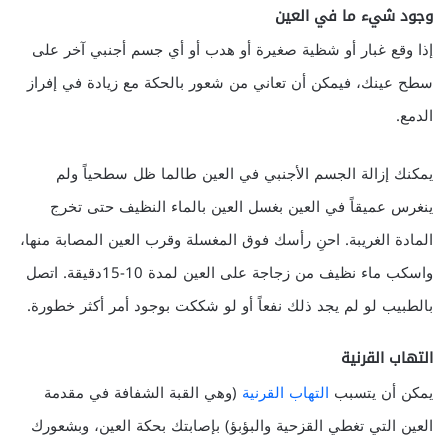
وجود شيء ما في العين
إذا وقع غبار أو شظية صغيرة أو هدب أو أي جسم أجنبي آخر على
سطح عينك، فيمكن أن تعاني من شعور بالحكة مع زيادة في إفراز
الدمع.
يمكنك إزالة الجسم الأجنبي في العين طالما ظل سطحياً ولم
ينغرس عميقاً في العين بغسل العين بالماء النظيف حتى تخرج
المادة الغريبة. احنِ رأسك فوق المغسلة وقرب العين المصابة منها،
واسكب ماء نظيف من زجاجة على العين لمدة 10-15دقيقة. اتصل
بالطبيب لو لم يجد ذلك نفعاً أو لو شككت بوجود أمر أكثر خطورة.
التهاب القرنية
يمكن أن يتسبب
التهاب القرنية
(وهي القبة الشفافة في مقدمة
العين التي تغطي القزحية والبؤبؤ) بإصابتك بحكة العين، وبشعورك