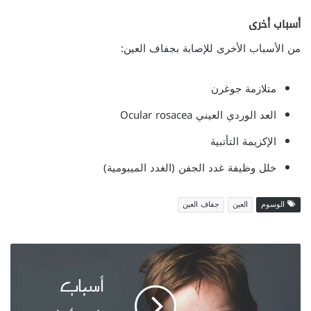
أسباب أخرى
من الأسباب الأخرى للإصابة بجفاف العين:
متلازمة جوغرن
العد الوردي العيني Ocular rosacea
الإكزيمة التأتبية
خلل وظيفة غدد الجفن (الغدد الميبومية)
الوسوم
العين
جفاف العين
أ
س
ب
ا
ب